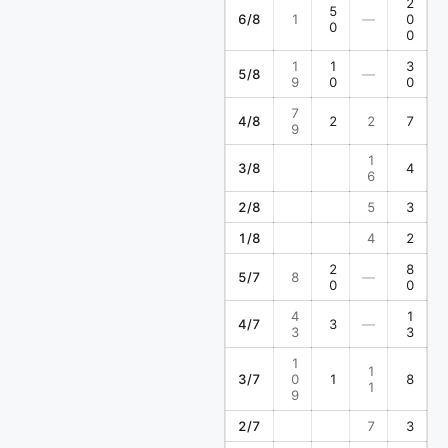
2
5
6/8
1
—
0
0
0
1
1
3
5/8
—
9
0
0
7
4/8
2
2
7
9
1
3/8
4
6
2/8
5
3
1/8
4
2
2
8
5/7
8
—
0
0
4
1
4/7
3
—
3
3
1
1
3/7
0
1
8
1
9
2/7
7
3