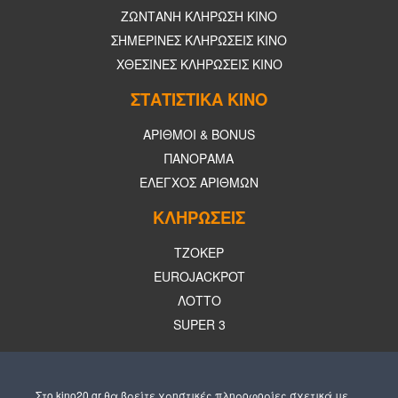
ΖΩΝΤΑΝΗ ΚΛΗΡΩΣΗ ΚΙΝΟ
ΣΗΜΕΡΙΝΕΣ ΚΛΗΡΩΣΕΙΣ ΚΙΝΟ
ΧΘΕΣΙΝΕΣ ΚΛΗΡΩΣΕΙΣ ΚΙΝΟ
ΣΤΑΤΙΣΤΙΚΑ ΚΙΝΟ
ΑΡΙΘΜΟΙ & BONUS
ΠΑΝΟΡΑΜΑ
ΕΛΕΓΧΟΣ ΑΡΙΘΜΩΝ
ΚΛΗΡΩΣΕΙΣ
ΤΖΟΚΕΡ
EUROJACKPOT
ΛΟΤΤΟ
SUPER 3
Στο kino20.gr θα βρείτε χρηστικές πληροφορίες σχετικά με