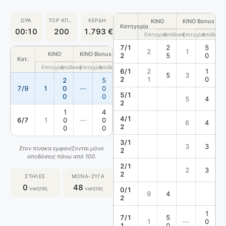
ΩΡΑ
TOP ΑΠΌΔΟΣΗ
ΚΕΡΔΗ
ΚΙΝΟ
ΚΙΝΟ Bonus
Κατηγορία
00:10
200
1.793 €
Επιτυχίες
Απόδοση
Επιτυχίες
Απόδοση
7/1
2
5
2
1
ΚΙΝΟ
ΚΙΝΟ Bonus
2
5
0
Κατ.
Επιτυχίες
Απόδοση
Επιτυχίες
Απόδοση
6/1
2
1
5
3
2
1
0
2
5
7/9
1
0
—
0
5/1
0
0
5
4
2
1
4
4/1
6/7
1
0
—
0
6
4
2
0
0
3/1
3
3
Στον πίνακα εμφανίζονται μόνο
2
αποδόσεις πάνω από 100.
2/1
2
3
2
ΣΤΗΛΕΣ
ΜΟΝΑ-ΖΥΓΑ
0
48
νικητές
νικητές
0/1
9
4
2
1
7/1
5
1
—
0
1
0