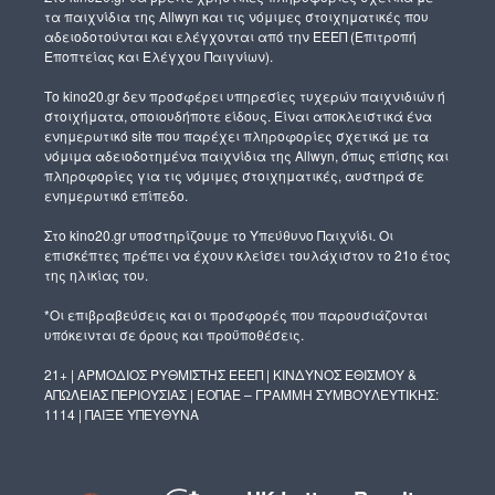
τα παιχνίδια της Allwyn και τις νόμιμες στοιχηματικές που
αδειοδοτούνται και ελέγχονται από την ΕΕΕΠ (Επιτροπή
Εποπτείας και Ελέγχου Παιγνίων).
Το kino20.gr δεν προσφέρει υπηρεσίες τυχερών παιχνιδιών ή
στοιχήματα, οποιουδήποτε είδους. Είναι αποκλειστικά ένα
ενημερωτικό site που παρέχει πληροφορίες σχετικά με τα
νόμιμα αδειοδοτημένα παιχνίδια της Allwyn, όπως επίσης και
πληροφορίες για τις νόμιμες στοιχηματικές, αυστηρά σε
ενημερωτικό επίπεδο.
Στο kino20.gr υποστηρίζουμε το Yπεύθυνο Παιχνίδι. Οι
επισκέπτες πρέπει να έχουν κλείσει τουλάχιστον το 21ο έτος
της ηλικίας του.
*Οι επιβραβεύσεις και οι προσφορές που παρουσιάζονται
υπόκεινται σε όρους και προϋποθέσεις.
21+ | ΑΡΜΟΔΙΟΣ ΡΥΘΜΙΣΤΗΣ ΕΕΕΠ | ΚΙΝΔΥΝΟΣ ΕΘΙΣΜΟΥ &
ΑΠΩΛΕΙΑΣ ΠΕΡΙΟΥΣΙΑΣ |
ΕΟΠΑΕ – ΓΡΑΜΜΗ ΣΥΜΒΟΥΛΕΥΤΙΚΗΣ:
1114
| ΠΑΙΞΕ ΥΠΕΥΘΥΝΑ