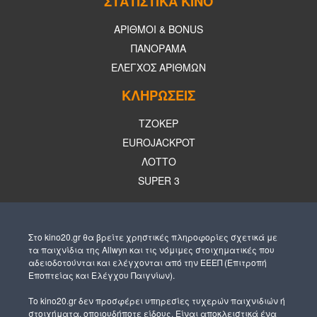
ΣΤΑΤΙΣΤΙΚΑ ΚΙΝΟ
ΑΡΙΘΜΟΙ & BONUS
ΠΑΝΟΡΑΜΑ
ΕΛΕΓΧΟΣ ΑΡΙΘΜΩΝ
ΚΛΗΡΩΣΕΙΣ
ΤΖΟΚΕΡ
EUROJACKPOT
ΛΟΤΤΟ
SUPER 3
Στο kino20.gr θα βρείτε χρηστικές πληροφορίες σχετικά με
τα παιχνίδια της Allwyn και τις νόμιμες στοιχηματικές που
αδειοδοτούνται και ελέγχονται από την ΕΕΕΠ (Επιτροπή
Εποπτείας και Ελέγχου Παιγνίων).
Το kino20.gr δεν προσφέρει υπηρεσίες τυχερών παιχνιδιών ή
στοιχήματα, οποιουδήποτε είδους. Είναι αποκλειστικά ένα