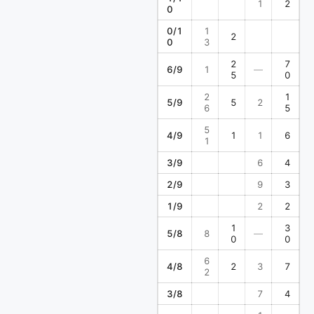
1
2
0
0/1
1
2
0
3
2
7
6/9
1
—
5
0
2
1
5/9
5
2
6
5
5
4/9
1
1
6
1
3/9
6
4
2/9
9
3
1/9
2
2
1
3
5/8
8
—
0
0
6
4/8
2
3
7
2
3/8
7
4