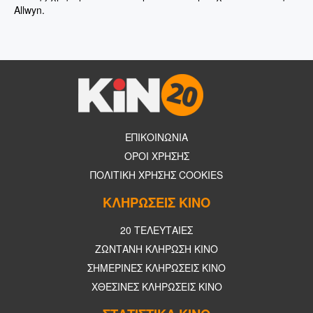
Allwyn.
ΕΠΙΚΟΙΝΩΝΙΑ
ΟΡΟΙ ΧΡΗΣΗΣ
ΠΟΛΙΤΙΚΗ ΧΡΗΣΗΣ COOKIES
ΚΛΗΡΩΣΕΙΣ ΚΙΝΟ
20 ΤΕΛΕΥΤΑΙΕΣ
ΖΩΝΤΑΝΗ ΚΛΗΡΩΣΗ ΚΙΝΟ
ΣΗΜΕΡΙΝΕΣ ΚΛΗΡΩΣΕΙΣ ΚΙΝΟ
ΧΘΕΣΙΝΕΣ ΚΛΗΡΩΣΕΙΣ ΚΙΝΟ