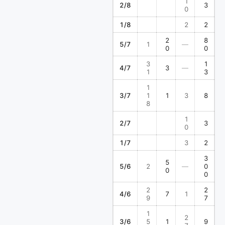
1
2/8
3
0
1/8
2
2
2
8
5/7
1
—
0
0
3
1
4/7
3
—
1
3
1
3/7
1
1
3
8
8
1
2/7
3
0
1/7
3
2
3
5
5/6
2
—
0
0
0
2
2
4/6
7
1
9
7
1
2
3/6
5
1
9