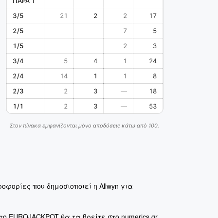
ΠΑΡΑ 1
3/5
21
2
2
17
2/5
7
5
1/5
2
3
3/4
5
4
1
24
2/4
14
1
1
8
2/3
2
3
—
18
1/1
2
3
—
53
Στον πίνακα εμφανίζονται μόνο αποδόσεις κάτω από 100.
φορίες που δημοσιοποιεί η Allwyn για
το EUROJACKPOT θα τα βρείτε στο numerics.gr