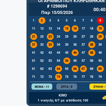
ΟΙ ΑΡΙΘΜΟΙ ΠΟΥ ΚΛΗΡΩΘΗΚΑΝ
# 1298694
00:40
Παρ 15/05/2026
1
2
3
4
5
6
7
8
9
11
12
13
14
15
16
17
18
19
21
22
23
24
25
26
27
28
29
31
32
33
34
35
36
37
38
39
41
42
43
44
45
46
47
48
49
51
52
53
54
55
56
57
58
59
61
62
63
64
65
66
67
68
69
71
72
73
74
75
76
77
78
79
MONA : 11
ΖΥΓΑ : 9
ΣΤΗΛΗ : 
ΚΙΝΟ
1 νικητής 6/7 με απόδοση 100