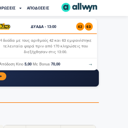
ΗΡΩΣΕΙΣ
ΑΠΟΔΟΣΕΙΣ
ΔΥΑΔΑ - 13:00
42
63
Η δυάδα με τους αριθμούς 42 και 63 εμφανίστηκε
22
τελευταία φορά πριν από 170 κληρώσεις που
διεξήχθησαν στις 13:00.
Απόδοση Kino
5,00
Με Bonus
70,00
→
➜