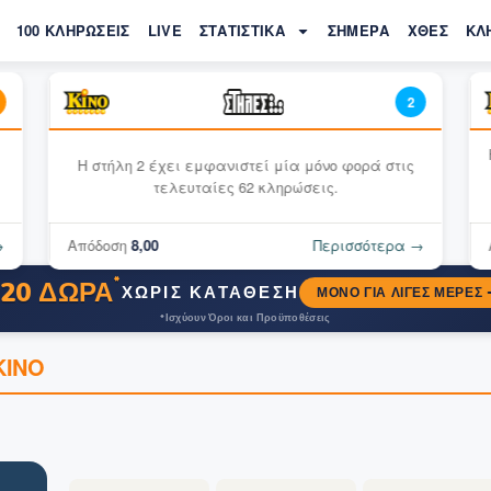
100 ΚΛΗΡΩΣΕΙΣ
LIVE
ΣΤΑΤΙΣΤΙΚΑ
ΣΗΜΕΡΑ
ΧΘΕΣ
ΚΛ
2
Η στήλη 2 έχει εμφανιστεί μία μόνο φορά στις
τελευταίες 62 κληρώσεις.
→
Απόδοση
8,00
Περισσότερα →
*
20 ΔΩΡΑ
ΧΩΡΙΣ ΚΑΤΑΘΕΣΗ
ΜΟΝΟ ΓΙΑ ΛΙΓΕΣ ΜΕΡΕΣ 
*Ισχύουν Όροι και Προϋποθέσεις
ΚΙΝΟ