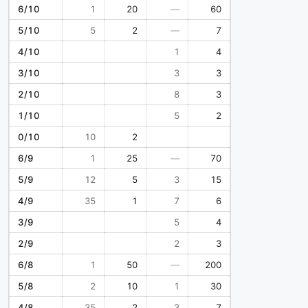
6/10
1
20
—
60
5/10
5
2
—
7
4/10
1
4
3/10
3
3
2/10
8
3
1/10
5
2
0/10
10
2
6/9
1
25
—
70
5/9
12
5
3
15
4/9
35
1
7
6
3/9
5
4
2/9
2
3
6/8
1
50
—
200
5/8
2
10
1
30
4/8
35
2
3
7