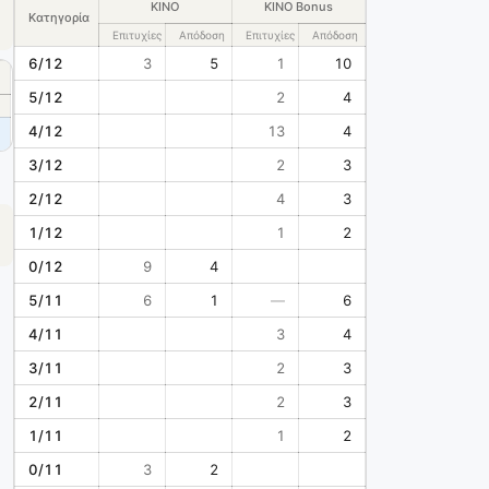
ΚΙΝΟ
ΚΙΝΟ Bonus
Κατηγορία
Επιτυχίες
Απόδοση
Επιτυχίες
Απόδοση
6/12
3
5
1
10
5/12
2
4
4/12
13
4
3/12
2
3
2/12
4
3
1/12
1
2
0/12
9
4
5/11
6
1
—
6
4/11
3
4
3/11
2
3
2/11
2
3
1/11
1
2
0/11
3
2