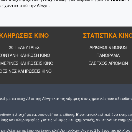
έχονται από την Allwyn.
ΚΛΗΡΩΣΕΙΣ ΚΙΝΟ
ΣΤΑΤΙΣΤΙΚΑ ΚΙΝ
20 ΤΕΛΕΥΤΑΙΕΣ
ΑΡΙΘΜΟΙ & BONUS
ΖΩΝΤΑΝΗ ΚΛΗΡΩΣΗ ΚΙΝΟ
ΠΑΝΟΡΑΜΑ
ΜΕΡΙΝΕΣ ΚΛΗΡΩΣΕΙΣ ΚΙΝΟ
ΕΛΕΓΧΟΣ ΑΡΙΘΜΩΝ
ΘΕΣΙΝΕΣ ΚΛΗΡΩΣΕΙΣ ΚΙΝΟ
ικά με τα παιχνίδια της Allwyn και τις νόμιμες στοιχηματικές που αδειοδο
νιδιών ή στοιχήματα, οποιουδήποτε είδους. Είναι αποκλειστικά ένα ενημερ
πίσης και πληροφορίες για τις νόμιμες στοιχηματικές, αυστηρά σε ενημερω
ι επισκέπτες πρέπει να έχουν κλείσει τουλάχιστον το 21ο έτος της ηλικίας 