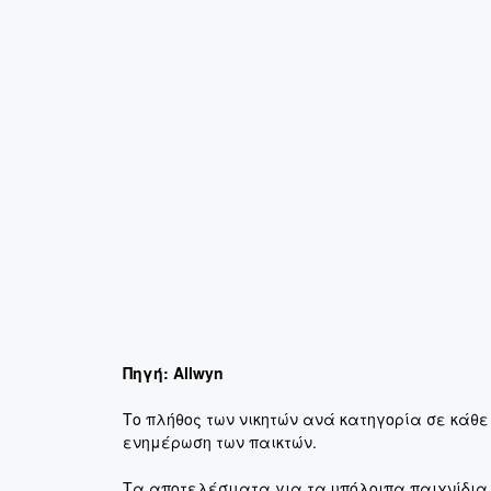
Πηγή:
Allwyn
Το πλήθος των νικητών ανά κατηγορία σε κάθε 
ενημέρωση των παικτών.
Τα αποτελέσματα για τα υπόλοιπα παιχνίδια π