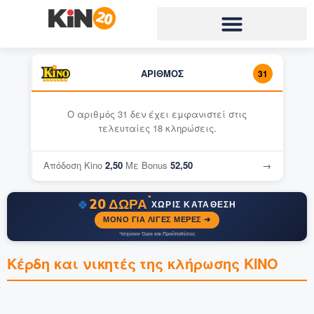
ΑΡΙΘΜΟΣ
31
Ο αριθμός 31 δεν έχει εμφανιστεί στις
τελευταίες 18 κληρώσεις.
Απόδοση Kino
2,50
Με Bonus
52,50
→
*
20 ΔΩΡΑ
🍀
ΧΩΡΙΣ ΚΑΤΑΘΕΣΗ
ΜΟΝΟ ΓΙΑ ΛΙΓΕΣ ΜΕΡΕΣ ➜
*Ισχύουν Όροι και Προϋποθέσεις
Κέρδη και νικητές της κλήρωσης ΚΙΝΟ