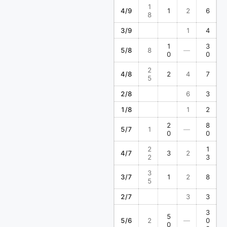
1
4/9
1
2
6
8
3/9
1
4
1
3
5/8
8
—
0
0
2
4/8
2
4
7
5
2/8
6
3
1/8
1
2
2
8
5/7
1
—
0
0
2
1
4/7
3
2
2
3
3
3/7
1
2
8
5
2/7
3
3
3
5
5/6
2
—
0
0