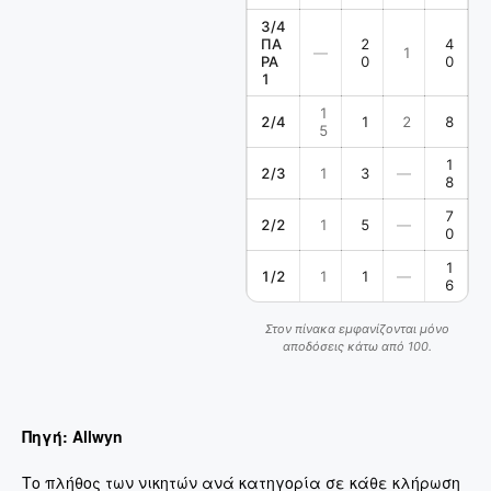
3/4
ΠΑ
2
4
—
1
ΡΑ
0
0
1
1
2/4
1
2
8
5
1
2/3
1
3
—
8
7
2/2
1
5
—
0
1
1/2
1
1
—
6
Στον πίνακα εμφανίζονται μόνο
αποδόσεις κάτω από 100.
Πηγή:
Allwyn
Το πλήθος των νικητών ανά κατηγορία σε κάθε κλήρωση