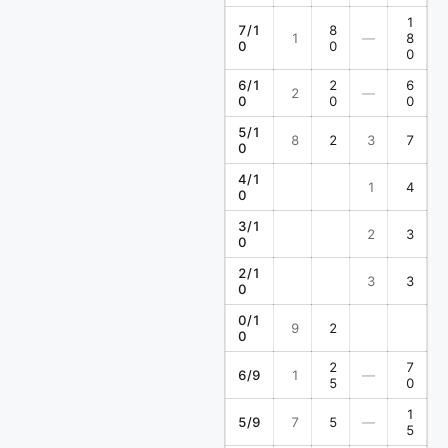
1
7/1
8
1
—
8
0
0
0
6/1
2
6
2
—
0
0
0
5/1
8
2
3
7
0
4/1
1
4
0
3/1
2
3
0
2/1
3
3
0
0/1
9
2
0
2
7
6/9
1
—
5
0
1
5/9
7
5
—
5