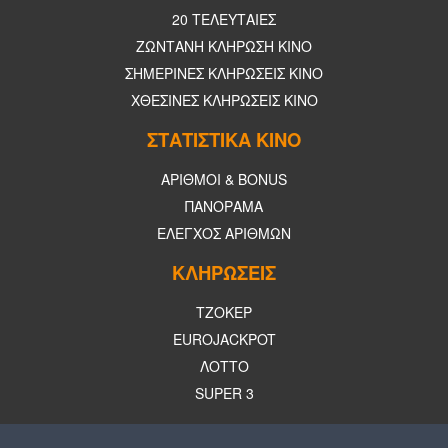
20 ΤΕΛΕΥΤΑΙΕΣ
ΖΩΝΤΑΝΗ ΚΛΗΡΩΣΗ ΚΙΝΟ
ΣΗΜΕΡΙΝΕΣ ΚΛΗΡΩΣΕΙΣ ΚΙΝΟ
ΧΘΕΣΙΝΕΣ ΚΛΗΡΩΣΕΙΣ ΚΙΝΟ
ΣΤΑΤΙΣΤΙΚΑ ΚΙΝΟ
ΑΡΙΘΜΟΙ & BONUS
ΠΑΝΟΡΑΜΑ
ΕΛΕΓΧΟΣ ΑΡΙΘΜΩΝ
ΚΛΗΡΩΣΕΙΣ
ΤΖΟΚΕΡ
EUROJACKPOT
ΛΟΤΤΟ
SUPER 3