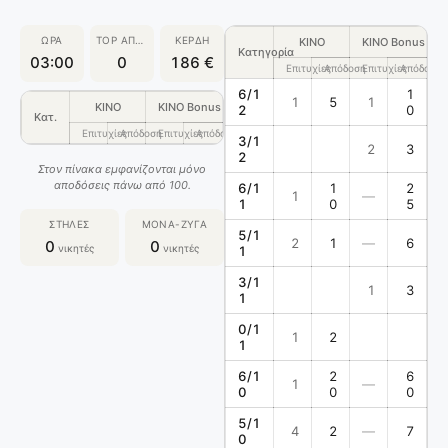
ΩΡΑ
TOP ΑΠΌΔΟΣΗ
ΚΕΡΔΗ
ΚΙΝΟ
ΚΙΝΟ Bonus
Κατηγορία
03:00
0
186 €
Επιτυχίες
Απόδοση
Επιτυχίες
Απόδοση
6/1
1
1
5
1
ΚΙΝΟ
ΚΙΝΟ Bonus
2
0
Κατ.
Επιτυχίες
Απόδοση
Επιτυχίες
Απόδοση
3/1
2
3
2
Στον πίνακα εμφανίζονται μόνο
αποδόσεις πάνω από 100.
6/1
1
2
1
—
1
0
5
ΣΤΗΛΕΣ
ΜΟΝΑ-ΖΥΓΑ
5/1
2
1
—
6
0
0
νικητές
νικητές
1
3/1
1
3
1
0/1
1
2
1
6/1
2
6
1
—
0
0
0
5/1
4
2
—
7
0