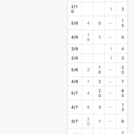
2/1
1
3
0
1
5/9
4
5
—
5
1
4/9
1
—
6
9
3/9
1
4
2/9
1
3
1
3
5/8
3
—
0
0
4/8
7
2
—
7
2
8
5/7
4
—
0
0
1
4/7
8
3
—
3
2
3/7
1
—
8
0
2