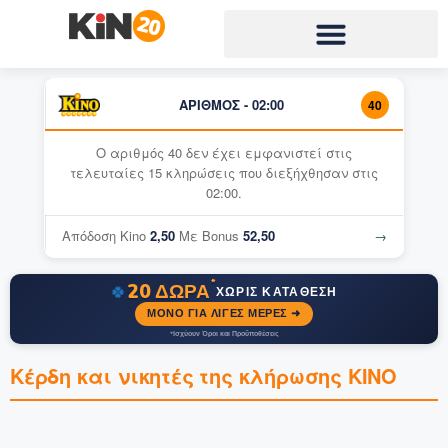
ΑΡΙΘΜΟΣ - 02:00
40
Ο αριθμός 40 δεν έχει εμφανιστεί στις
τελευταίες 15 κληρώσεις που διεξήχθησαν στις
02:00.
Απόδοση Kino
2,50
Με Bonus
52,50
→
*
20 ΔΩΡΑ
🍀
ΧΩΡΙΣ ΚΑΤΑΘΕΣΗ
ΜΟΝΟ ΓΙΑ ΛΙΓΕΣ ΜΕΡΕΣ ➜
*Ισχύουν Όροι και Προϋποθέσεις
Κέρδη και νικητές της κλήρωσης ΚΙΝΟ