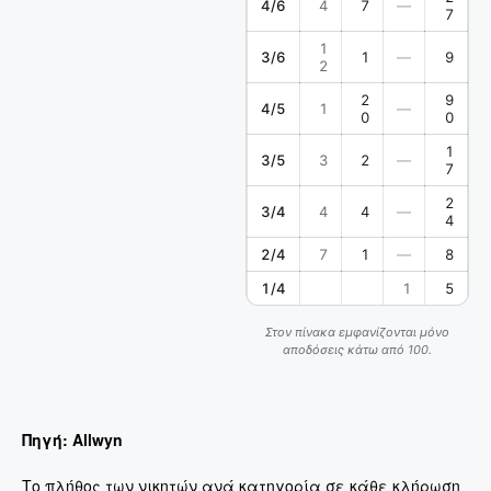
4/6
4
7
—
7
1
3/6
1
—
9
2
2
9
4/5
1
—
0
0
1
3/5
3
2
—
7
2
3/4
4
4
—
4
2/4
7
1
—
8
1/4
1
5
Στον πίνακα εμφανίζονται μόνο
αποδόσεις κάτω από 100.
Πηγή:
Allwyn
Το πλήθος των νικητών ανά κατηγορία σε κάθε κλήρωση