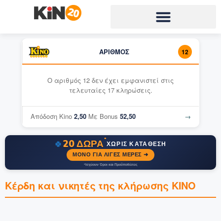
ΑΡΙΘΜΟΣ
12
Ο αριθμός 12 δεν έχει εμφανιστεί στις
τελευταίες 17 κληρώσεις.
Απόδοση Kino
2,50
Με Bonus
52,50
→
*
20 ΔΩΡΑ
🍀
ΧΩΡΙΣ ΚΑΤΑΘΕΣΗ
ΜΟΝΟ ΓΙΑ ΛΙΓΕΣ ΜΕΡΕΣ ➜
*Ισχύουν Όροι και Προϋποθέσεις
Κέρδη και νικητές της κλήρωσης ΚΙΝΟ