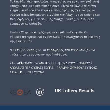
Το kino20.gr δεν προσφέρει υπηρεσίες τυχερών παιχνιδιών ή
στοιχήματα, οποιουδήποτε είδους. Είναι αποκλειστικά ένα
ενημερωτικό site που παρέχει πληροφορίες σχετικά με τα
νόμιμα αδειοδοτημένα παιχνίδια της Allwyn, όπως επίσης και
πληροφορίες για τις νόμιμες στοιχηματικές, αυστηρά σε
ενημερωτικό επίπεδο.
Στο kino20.gr υποστηρίζουμε το Yπεύθυνο Παιχνίδι. Οι
επισκέπτες πρέπει να έχουν κλείσει τουλάχιστον το 21ο έτος
της ηλικίας του.
*Οι επιβραβεύσεις και οι προσφορές που παρουσιάζονται
υπόκεινται σε όρους και προϋποθέσεις.
21+ | ΑΡΜΟΔΙΟΣ ΡΥΘΜΙΣΤΗΣ ΕΕΕΠ | ΚΙΝΔΥΝΟΣ ΕΘΙΣΜΟΥ &
ΑΠΩΛΕΙΑΣ ΠΕΡΙΟΥΣΙΑΣ |
ΕΟΠΑΕ – ΓΡΑΜΜΗ ΣΥΜΒΟΥΛΕΥΤΙΚΗΣ:
1114
| ΠΑΙΞΕ ΥΠΕΥΘΥΝΑ
UK Lottery Results