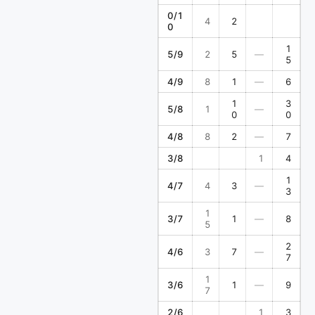
0/1
4
2
0
1
5/9
2
5
—
5
4/9
8
1
—
6
1
3
5/8
1
—
0
0
4/8
8
2
—
7
3/8
1
4
1
4/7
4
3
—
3
1
3/7
1
—
8
5
2
4/6
3
7
—
7
1
3/6
1
—
9
7
2/6
1
3