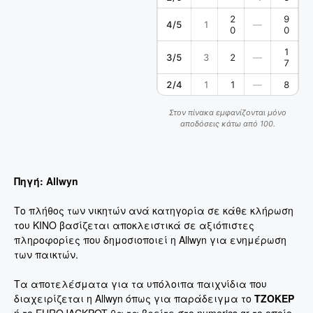
2
9
4/5
1
—
0
0
1
3/5
3
2
—
7
2/4
1
1
—
8
Στον πίνακα εμφανίζονται μόνο
αποδόσεις κάτω από 100.
Πηγή:
Allwyn
Το πλήθος των νικητών ανά κατηγορία σε κάθε κλήρωση
του ΚΙΝΟ βασίζεται αποκλειστικά σε αξιόπιστες
πληροφορίες που δημοσιοποιεί η Allwyn για ενημέρωση
των παικτών.
Τα αποτελέσματα για τα υπόλοιπα παιχνίδια που
διαχειρίζεται η Allwyn όπως για παράδειγμα το
ΤΖΟΚΕΡ