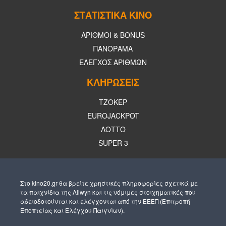
ΣΤΑΤΙΣΤΙΚΑ ΚΙΝΟ
ΑΡΙΘΜΟΙ & BONUS
ΠΑΝΟΡΑΜΑ
ΕΛΕΓΧΟΣ ΑΡΙΘΜΩΝ
ΚΛΗΡΩΣΕΙΣ
ΤΖΟΚΕΡ
EUROJACKPOT
ΛΟΤΤΟ
SUPER 3
Στο kino20.gr θα βρείτε χρηστικές πληροφορίες σχετικά με
τα παιχνίδια της Allwyn και τις νόμιμες στοιχηματικές που
αδειοδοτούνται και ελέγχονται από την ΕΕΕΠ (Επιτροπή
Εποπτείας και Ελέγχου Παιγνίων).