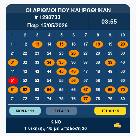
ΟΙ ΑΡΙΘΜΟΙ ΠΟΥ ΚΛΗΡΩΘΗΚΑΝ
# 1298733
03:55
Παρ 15/05/2026
1
2
3
4
5
6
7
8
9
10
11
12
13
14
15
16
17
18
19
20
21
22
23
24
25
26
27
28
29
30
31
32
33
34
35
36
37
38
39
40
41
42
43
44
45
46
47
48
49
50
51
52
53
54
55
56
57
58
59
60
61
62
63
64
65
66
67
68
69
70
71
72
73
74
75
76
77
78
79
80
MONA : 11
ΖΥΓΑ : 9
ΣΤΗΛΗ : 5
ΚΙΝΟ
1 νικητής 4/5 με απόδοση 20