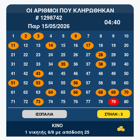
ΟΙ ΑΡΙΘΜΟΙ ΠΟΥ ΚΛΗΡΩΘΗΚΑΝ
# 1298742
04:40
Παρ 15/05/2026
1
2
3
4
5
6
7
8
9
10
11
12
13
14
15
16
17
18
19
20
21
22
23
24
25
26
27
28
29
30
31
32
33
34
35
36
37
38
39
40
41
42
43
44
45
46
47
48
49
50
51
52
53
54
55
56
57
58
59
60
61
62
63
64
65
66
67
68
69
70
71
72
73
74
75
76
77
78
79
80
ΙΣΟΠΑΛΙΑ
ΣΤΗΛΗ : 3
ΚΙΝΟ
1 νικητής 6/9 με απόδοση 25