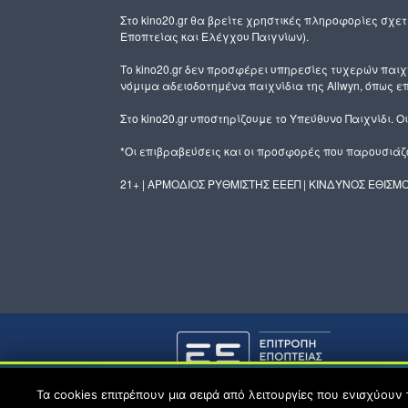
Στο kino20.gr θα βρείτε χρηστικές πληροφορίες σχετ
Εποπτείας και Ελέγχου Παιγνίων).
Το kino20.gr δεν προσφέρει υπηρεσίες τυχερών παιχ
νόμιμα αδειοδοτημένα παιχνίδια της Allwyn, όπως ε
Στο kino20.gr υποστηρίζουμε το Yπεύθυνο Παιχνίδι. Ο
*Οι επιβραβεύσεις και οι προσφορές που παρουσιάζο
21+ | ΑΡΜΟΔΙΟΣ ΡΥΘΜΙΣΤΗΣ ΕΕΕΠ | ΚΙΝΔΥΝΟΣ ΕΘΙΣΜΟ
🎁
20
Τα cookies επιτρέπουν μια σειρά από λειτουργίες που ενισχύουν