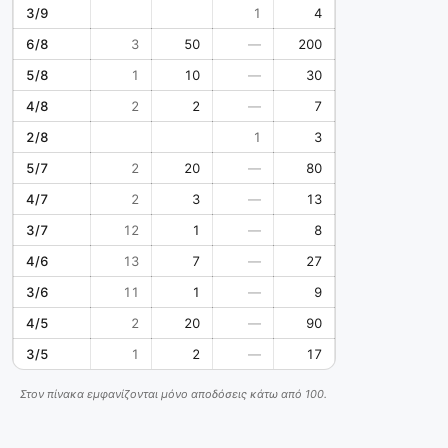
3/9
1
4
6/8
3
50
—
200
5/8
1
10
—
30
4/8
2
2
—
7
2/8
1
3
5/7
2
20
—
80
4/7
2
3
—
13
3/7
12
1
—
8
4/6
13
7
—
27
3/6
11
1
—
9
4/5
2
20
—
90
3/5
1
2
—
17
Στον πίνακα εμφανίζονται μόνο αποδόσεις κάτω από 100.