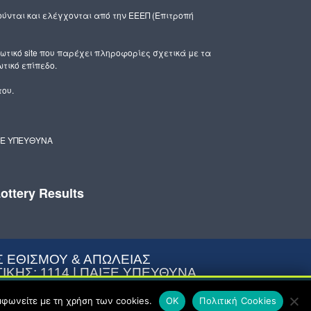
τούνται και ελέγχονται από την ΕΕΕΠ (Επιτροπή
ωτικό site που παρέχει πληροφορίες σχετικά με τα
τικό επίπεδο.
του.
ΞΕ ΥΠΕΥΘΥΝΑ
ottery Results
Σ ΕΘΙΣΜΟΥ & ΑΠΩΛΕΙΑΣ
ΚΗΣ: 1114 | ΠΑΙΞΕ ΥΠΕΥΘΥΝΑ
×
 ➜
μφωνείτε με τη χρήση των cookies.
OK
Πολιτική Cookies