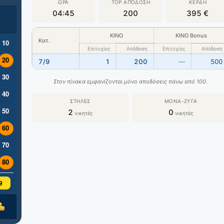
ΩΡΑ
TOP ΑΠΌΔΟΣΗ
ΚΕΡΔΗ
04:45
200
395 €
ΚΙΝΟ
ΚΙΝΟ Bonus
Κατ.
10
Επιτυχίες
Απόδοση
Επιτυχίες
Απόδοση
20
7/9
1
200
—
500
30
Στον πίνακα εμφανίζονται μόνο αποδόσεις πάνω από 100.
40
ΣΤΗΛΕΣ
ΜΟΝΑ-ΖΥΓΑ
50
2
0
νικητές
νικητές
60
70
80
9