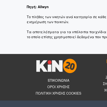
Πηγή:
Allwyn
Το πλήθος των νικητών ανά κατηγορία σε κάθε 
ενημέρωση των παικτών.
Τα αποτελέσματα για τα υπόλοιπα παιχνίδια π
το οποίο επίσης χρησιμοποιεί δεδομένα που προ
ΕΠΙΚΟΙΝΩΝΙΑ
ΣΗ
ΟΡΟΙ ΧΡΗΣΗΣ
Χ
ΠΟΛΙΤΙΚΗ ΧΡΗΣΗΣ COOKIES