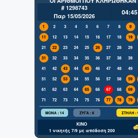
ΟΙ ΑΡΙΘΜΟΙ ΠΟΥ ΚΛΗΡΩΘΗΚΑΝ
# 1298743
04:45
Παρ 15/05/2026
1
2
3
4
5
6
7
8
9
11
12
13
14
15
16
17
18
19
21
22
23
24
25
26
27
28
29
31
32
33
34
35
36
37
38
39
41
42
43
44
45
46
47
48
49
51
52
53
54
55
56
57
58
59
61
62
63
64
65
66
67
68
69
71
72
73
74
75
76
77
78
79
MONA : 14
ΖΥΓΑ : 6
ΣΤΗΛΗ : 
ΚΙΝΟ
1 νικητής 7/9 με απόδοση 200