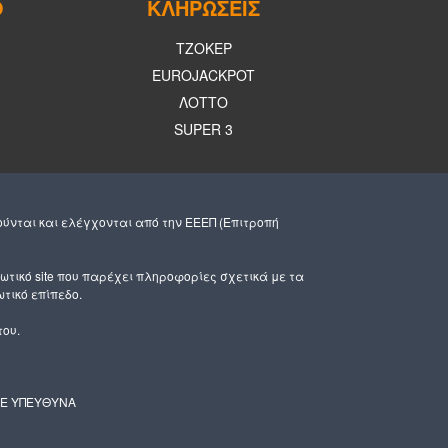
Ο
ΚΛΗΡΩΣΕΙΣ
ΤΖΟΚΕΡ
EUROJACKPOT
ΛΟΤΤΟ
SUPER 3
τούνται και ελέγχονται από την ΕΕΕΠ (Επιτροπή
ωτικό site που παρέχει πληροφορίες σχετικά με τα
τικό επίπεδο.
του.
ΞΕ ΥΠΕΥΘΥΝΑ