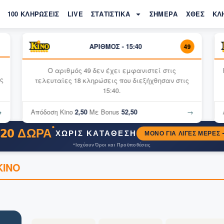
100 ΚΛΗΡΩΣΕΙΣ
LIVE
ΣΤΑΤΙΣΤΙΚΑ
ΣΗΜΕΡΑ
ΧΘΕΣ
ΚΛ
ΑΡΙΘΜΟΣ - 15:40
49
Ο αριθμός 49 δεν έχει εμφανιστεί στις
ς
τελευταίες 18 κληρώσεις που διεξήχθησαν στις
15:40.
→
Απόδοση Kino
2,50
Με Bonus
52,50
→
*
20 ΔΩΡΑ
ΧΩΡΙΣ ΚΑΤΑΘΕΣΗ
ΜΟΝΟ ΓΙΑ ΛΙΓΕΣ ΜΕΡΕΣ 
*Ισχύουν Όροι και Προϋποθέσεις
ΚΙΝΟ