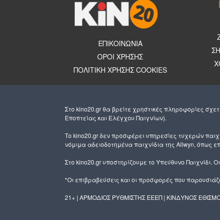
ΕΠΙΚΟΙΝΩΝΙΑ
ΣΗ
ΟΡΟΙ ΧΡΗΣΗΣ
Χ
ΠΟΛΙΤΙΚΗ ΧΡΗΣΗΣ COOKIES
Στο kino20.gr θα βρείτε χρηστικές πληροφορίες σχετ
Εποπτείας και Ελέγχου Παιγνίων).
Το kino20.gr δεν προσφέρει υπηρεσίες τυχερών παιχ
νόμιμα αδειοδοτημένα παιχνίδια της Allwyn, όπως ε
Στο kino20.gr υποστηρίζουμε το Yπεύθυνο Παιχνίδι. Ο
*Οι επιβραβεύσεις και οι προσφορές που παρουσιάζο
21+ | ΑΡΜΟΔΙΟΣ ΡΥΘΜΙΣΤΗΣ ΕΕΕΠ | ΚΙΝΔΥΝΟΣ ΕΘΙΣΜΟ