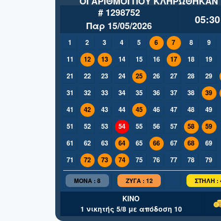
ΟΙ ΑΡΙΘΜΟΙ ΠΟΥ ΚΛΗΡΩΘΗΚΑΝ
# 1298752
05:30
Παρ 15/05/2026
1
2
3
4
5
6
7
8
9
11
12
13
14
15
16
17
18
19
21
22
23
24
25
26
27
28
29
31
32
33
34
35
36
37
38
39
41
42
43
44
45
46
47
48
49
51
52
53
54
55
56
57
58
59
61
62
63
64
65
66
67
68
69
71
72
73
74
75
76
77
78
79
MONA : 8
ΖΥΓΑ : 12
ΣΤΗΛΗ : 
ΚΙΝΟ
1 νικητής 5/8 με απόδοση 10