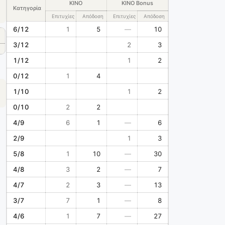
ΚΙΝΟ
ΚΙΝΟ Bonus
Κατηγορία
Επιτυχίες
Απόδοση
Επιτυχίες
Απόδοση
6/12
1
5
—
10
3/12
2
3
1/12
1
2
0/12
1
4
1/10
1
2
0/10
2
2
4/9
6
1
—
6
2/9
1
3
5/8
1
10
—
30
4/8
3
2
—
7
4/7
2
3
—
13
3/7
7
1
—
8
4/6
1
7
—
27