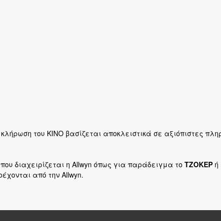
κλήρωση του ΚΙΝΟ βασίζεται αποκλειστικά σε αξιόπιστες πληρο
ου διαχειρίζεται η Allwyn όπως για παράδειγμα το
ΤΖΟΚΕΡ
ή 
έχονται από την Allwyn.