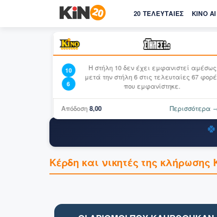
20 ΤΕΛΕΥΤΑΙΕΣ
KINO AI
Η στήλη 10 δεν έχει εμφανιστεί αμέσως
10
μετά την στήλη 6 στις τελευταίες 67 φορέ
17
6
που εμφανίστηκε.
σσότερα →
Απόδοση
8,00
Περισσότερα 
🍀
Κέρδη και νικητές της κλήρωσης 