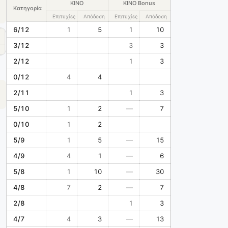
ΚΙΝΟ
ΚΙΝΟ Bonus
Κατηγορία
Επιτυχίες
Απόδοση
Επιτυχίες
Απόδοση
6/12
1
5
1
10
3/12
3
3
2/12
1
3
0/12
4
4
2/11
1
3
5/10
1
2
—
7
0/10
1
2
5/9
1
5
—
15
4/9
4
1
—
6
5/8
1
10
—
30
4/8
7
2
—
7
2/8
1
3
4/7
4
3
—
13