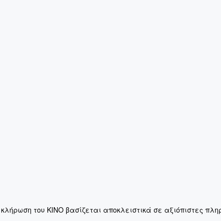
κλήρωση του ΚΙΝΟ βασίζεται αποκλειστικά σε αξιόπιστες πληρο