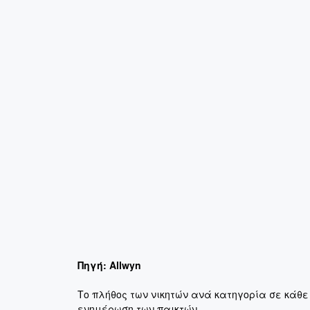
Πηγή:
Allwyn
Το πλήθος των νικητών ανά κατηγορία σε κάθε 
ενημέρωση των παικτών.