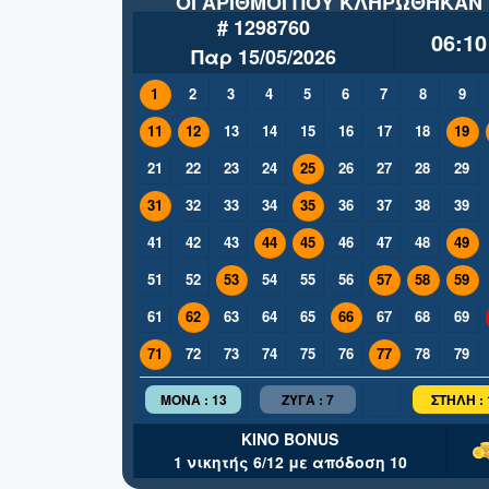
ΟΙ ΑΡΙΘΜΟΙ ΠΟΥ ΚΛΗΡΩΘΗΚΑΝ
# 1298760
06:10
Παρ 15/05/2026
1
2
3
4
5
6
7
8
9
11
12
13
14
15
16
17
18
19
21
22
23
24
25
26
27
28
29
31
32
33
34
35
36
37
38
39
41
42
43
44
45
46
47
48
49
51
52
53
54
55
56
57
58
59
61
62
63
64
65
66
67
68
69
71
72
73
74
75
76
77
78
79
MONA : 13
ΖΥΓΑ : 7
ΣΤΗΛΗ : 
KINO BONUS
1 νικητής 6/12 με απόδοση 10