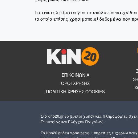
Τα αποτελέσματα για τα υπόλοιπα παιχνίδια π
το οποίο επίσης χρησιμοποιεί δεδομένα που προ
ΕΠΙΚΟΙΝΩΝΙΑ
ΣΗ
ΟΡΟΙ ΧΡΗΣΗΣ
Χ
ΠΟΛΙΤΙΚΗ ΧΡΗΣΗΣ COOKIES
Στο kino20.gr θα βρείτε χρηστικές πληροφορίες σχετ
Εποπτείας και Ελέγχου Παιγνίων).
Το kino20.gr δεν προσφέρει υπηρεσίες τυχερών παιχ