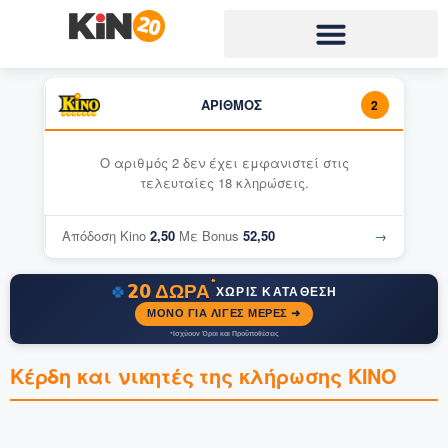
ΑΡΙΘΜΟΣ
2
Ο αριθμός 2 δεν έχει εμφανιστεί στις
τελευταίες 18 κληρώσεις.
Απόδοση Kino
2,50
Με Bonus
52,50
→
*
20 ΔΩΡΑ
🍀
ΧΩΡΙΣ ΚΑΤΑΘΕΣΗ
ΜΟΝΟ ΓΙΑ ΛΙΓΕΣ ΜΕΡΕΣ ➜
*Ισχύουν Όροι και Προϋποθέσεις
Κέρδη και νικητές της κλήρωσης ΚΙΝΟ