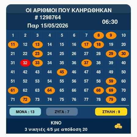
ΟΙ ΑΡΙΘΜΟΙ ΠΟΥ ΚΛΗΡΩΘΗΚΑΝ
# 1298764
06:30
Παρ 15/05/2026
1
2
3
4
5
6
7
8
9
10
11
12
13
14
15
16
17
18
19
20
21
22
23
24
25
26
27
28
29
30
31
32
33
34
35
36
37
38
39
40
41
42
43
44
45
46
47
48
49
50
51
52
53
54
55
56
57
58
59
60
61
62
63
64
65
66
67
68
69
70
71
72
73
74
75
76
77
78
79
80
MONA : 13
ΖΥΓΑ : 7
ΣΤΗΛΗ : 9
ΚΙΝΟ
3 νικητές 4/5 με απόδοση 20