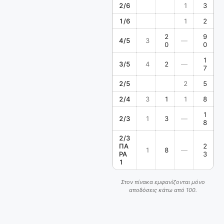
2/6
1
3
1/6
1
2
2
9
4/5
3
—
0
0
1
3/5
4
2
—
7
2/5
2
5
2/4
3
1
1
8
1
2/3
1
3
—
8
2/3
ΠΑ
2
1
8
—
ΡΑ
3
1
Στον πίνακα εμφανίζονται μόνο
αποδόσεις κάτω από 100.