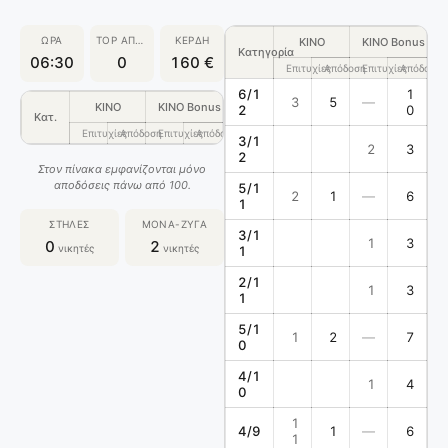
ΩΡΑ
TOP ΑΠΌΔΟΣΗ
ΚΕΡΔΗ
ΚΙΝΟ
ΚΙΝΟ Bonus
Κατηγορία
06:30
0
160 €
Επιτυχίες
Απόδοση
Επιτυχίες
Απόδοση
6/1
1
3
5
—
ΚΙΝΟ
ΚΙΝΟ Bonus
2
0
Κατ.
Επιτυχίες
Απόδοση
Επιτυχίες
Απόδοση
3/1
2
3
2
Στον πίνακα εμφανίζονται μόνο
αποδόσεις πάνω από 100.
5/1
2
1
—
6
1
ΣΤΗΛΕΣ
ΜΟΝΑ-ΖΥΓΑ
3/1
1
3
0
2
νικητές
νικητές
1
2/1
1
3
1
5/1
1
2
—
7
0
4/1
1
4
0
1
4/9
1
—
6
1