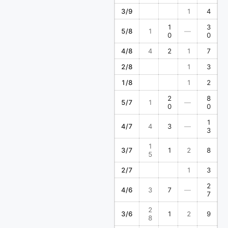
3/9
1
4
1
3
5/8
1
—
0
0
4/8
4
2
1
7
2/8
1
3
1/8
1
2
2
8
5/7
1
—
0
0
1
4/7
4
3
—
3
1
3/7
1
2
8
5
2/7
1
3
2
4/6
3
7
—
7
2
3/6
1
2
9
8