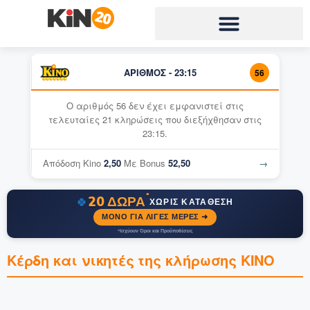
ΑΡΙΘΜΟΣ - 23:15
56
Ο αριθμός 56 δεν έχει εμφανιστεί στις
τελευταίες 21 κληρώσεις που διεξήχθησαν στις
23:15.
Απόδοση Kino
2,50
Με Bonus
52,50
→
*
20 ΔΩΡΑ
🍀
ΧΩΡΙΣ ΚΑΤΑΘΕΣΗ
ΜΟΝΟ ΓΙΑ ΛΙΓΕΣ ΜΕΡΕΣ ➜
*Ισχύουν Όροι και Προϋποθέσεις
Κέρδη και νικητές της κλήρωσης ΚΙΝΟ