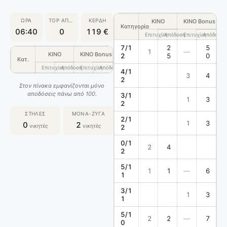
ΩΡΑ
TOP ΑΠΌΔΟΣΗ
ΚΕΡΔΗ
ΚΙΝΟ
ΚΙΝΟ Bonus
Κατηγορία
06:40
0
119 €
Επιτυχίες
Απόδοση
Επιτυχίες
Απόδοση
7/1
2
5
1
—
ΚΙΝΟ
ΚΙΝΟ Bonus
2
5
0
Κατ.
Επιτυχίες
Απόδοση
Επιτυχίες
Απόδοση
4/1
3
4
2
Στον πίνακα εμφανίζονται μόνο
αποδόσεις πάνω από 100.
3/1
1
3
2
ΣΤΗΛΕΣ
ΜΟΝΑ-ΖΥΓΑ
2/1
1
3
0
2
νικητές
νικητές
2
0/1
2
4
2
5/1
1
1
—
6
1
3/1
1
3
1
5/1
2
2
—
7
0