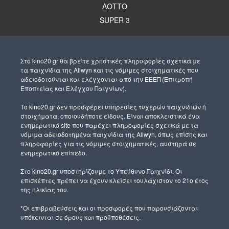
ΛΟΤΤΟ
SUPER 3
Στο kino20.gr θα βρείτε χρηστικές πληροφορίες σχετικά με
τα παιχνίδια της Allwyn και τις νόμιμες στοιχηματικές που
αδειοδοτούνται και ελέγχονται από την ΕΕΕΠ (Επιτροπή
Εποπτείας και Ελέγχου Παιγνίων).
Το kino20.gr δεν προσφέρει υπηρεσίες τυχερών παιχνιδιών ή
στοιχήματα, οποιουδήποτε είδους. Είναι αποκλειστικά ένα
ενημερωτικό site που παρέχει πληροφορίες σχετικά με τα
νόμιμα αδειοδοτημένα παιχνίδια της Allwyn, όπως επίσης και
πληροφορίες για τις νόμιμες στοιχηματικές, αυστηρά σε
ενημερωτικό επίπεδο.
Στο kino20.gr υποστηρίζουμε το Yπεύθυνο Παιχνίδι. Οι
επισκέπτες πρέπει να έχουν κλείσει τουλάχιστον το 21ο έτος
της ηλικίας του.
*Οι επιβραβεύσεις και οι προσφορές που παρουσιάζονται
υπόκεινται σε όρους και προϋποθέσεις.