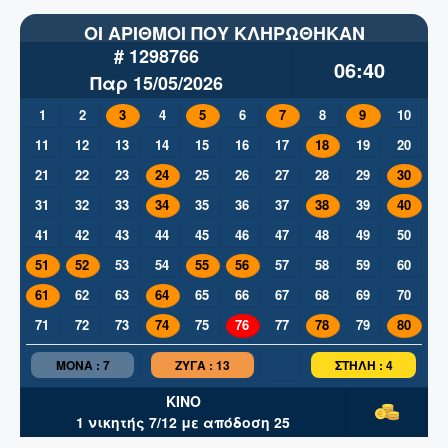
ΟΙ ΑΡΙΘΜΟΙ ΠΟΥ ΚΛΗΡΩΘΗΚΑΝ
# 1298766
06:40
Παρ 15/05/2026
1
2
3
4
5
6
7
8
9
10
11
12
13
14
15
16
17
18
19
20
21
22
23
24
25
26
27
28
29
30
31
32
33
34
35
36
37
38
39
40
41
42
43
44
45
46
47
48
49
50
51
52
53
54
55
56
57
58
59
60
61
62
63
64
65
66
67
68
69
70
71
72
73
74
75
76
77
78
79
80
MONA : 7
ΖΥΓΑ : 13
ΣΤΗΛΗ : 4
ΚΙΝΟ
1 νικητής 7/12 με απόδοση 25