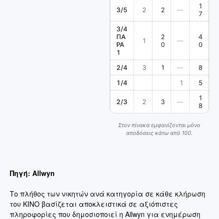
1
3/5
2
2
—
7
3/4
ΠΑ
2
4
1
—
ΡΑ
0
0
1
2/4
3
1
—
8
1/4
1
5
1
2/3
2
3
—
8
Στον πίνακα εμφανίζονται μόνο
αποδόσεις κάτω από 100.
Πηγή:
Allwyn
Το πλήθος των νικητών ανά κατηγορία σε κάθε κλήρωση
του ΚΙΝΟ βασίζεται αποκλειστικά σε αξιόπιστες
πληροφορίες που δημοσιοποιεί η Allwyn για ενημέρωση