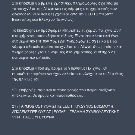
Στο kino20.gr θα βρείτε χρηστικές πληροφορίες σχετικά με
τα παιχνίδια της Allwyn και τις νόμιμες στοιχηματικές που
αδειοδοτούνται και ελέγχονται από την ΕΕΕΠ (Επιτροπή
Εποπτείας και Ελέγχου Παιγνίων).
Το kino20.gr δεν προσφέρει υπηρεσίες τυχερών παιχνιδιών ή
στοιχήματα, οποιουδήποτε είδους. Είναι αποκλειστικά ένα
ενημερωτικό site που παρέχει πληροφορίες σχετικά με τα
νόμιμα αδειοδοτημένα παιχνίδια της Allwyn, όπως επίσης και
πληροφορίες για τις νόμιμες στοιχηματικές, αυστηρά σε
ενημερωτικό επίπεδο.
Στο kino20.gr υποστηρίζουμε το Yπεύθυνο Παιχνίδι. Οι
επισκέπτες πρέπει να έχουν κλείσει τουλάχιστον το 21ο έτος
της ηλικίας του.
*Οι επιβραβεύσεις και οι προσφορές που παρουσιάζονται
υπόκεινται σε όρους και προϋποθέσεις.
21+ | ΑΡΜΟΔΙΟΣ ΡΥΘΜΙΣΤΗΣ ΕΕΕΠ | ΚΙΝΔΥΝΟΣ ΕΘΙΣΜΟΥ &
ΑΠΩΛΕΙΑΣ ΠΕΡΙΟΥΣΙΑΣ |
ΕΟΠΑΕ – ΓΡΑΜΜΗ ΣΥΜΒΟΥΛΕΥΤΙΚΗΣ:
1114
| ΠΑΙΞΕ ΥΠΕΥΘΥΝΑ