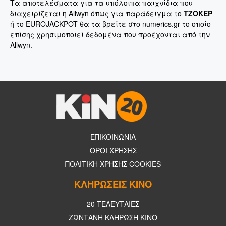
Τα αποτελέσματα για τα υπόλοιπα παιχνίδια που
διαχειρίζεται η Allwyn όπως για παράδειγμα το
ΤΖΟΚΕΡ
ή το EUROJACKPOT θα τα βρείτε στο numerics.gr το οποίο
επίσης χρησιμοποιεί δεδομένα που προέχονται από την
Allwyn.
ΕΠΙΚΟΙΝΩΝΙΑ
ΟΡΟΙ ΧΡΗΣΗΣ
ΠΟΛΙΤΙΚΗ ΧΡΗΣΗΣ COOKIES
ΚΛΗΡΩΣΕΙΣ ΚΙΝΟ
20 ΤΕΛΕΥΤΑΙΕΣ
ΖΩΝΤΑΝΗ ΚΛΗΡΩΣΗ ΚΙΝΟ