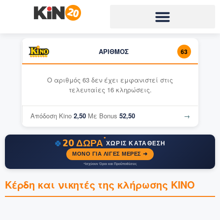
ΑΡΙΘΜΟΣ
63
Ο αριθμός 63 δεν έχει εμφανιστεί στις
τελευταίες 16 κληρώσεις.
Απόδοση Kino
2,50
Με Bonus
52,50
→
*
20 ΔΩΡΑ
🍀
ΧΩΡΙΣ ΚΑΤΑΘΕΣΗ
ΜΟΝΟ ΓΙΑ ΛΙΓΕΣ ΜΕΡΕΣ ➜
*Ισχύουν Όροι και Προϋποθέσεις
Κέρδη και νικητές της κλήρωσης ΚΙΝΟ