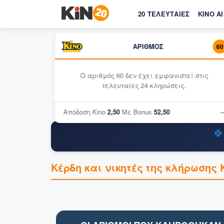
20 ΤΕΛΕΥΤΑΙΕΣ
KINO AI
ΑΡΙΘΜΟΣ
60
Ο αριθμός 60 δεν έχει εμφανιστεί στις
69
τελευταίες 24 κληρώσεις.
σσότερα →
Απόδοση Kino
2,50
Με Bonus
52,50
🍀
Κέρδη και νικητές της κλήρωσης 