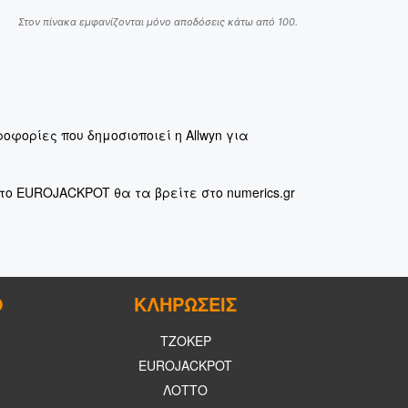
Στον πίνακα εμφανίζονται μόνο αποδόσεις κάτω από 100.
φορίες που δημοσιοποιεί η Allwyn για
το EUROJACKPOT θα τα βρείτε στο numerics.gr
Ο
ΚΛΗΡΩΣΕΙΣ
ΤΖΟΚΕΡ
EUROJACKPOT
ΛΟΤΤΟ