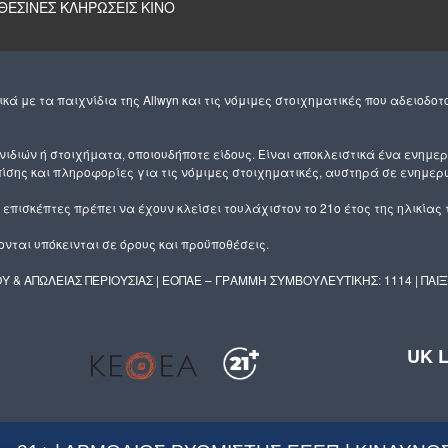
ΘΕΣΙΝΕΣ ΚΛΗΡΩΣΕΙΣ ΚΙΝΟ
ικά με τα παιχνίδια της Allwyn και τις νόμιμες στοιχηματικές που αδειοδο
νιδιών ή στοιχήματα, οποιουδήποτε είδους. Είναι αποκλειστικά ένα ενημερ
πίσης και πληροφορίες για τις νόμιμες στοιχηματικές, αυστηρά σε ενημερω
ι επισκέπτες πρέπει να έχουν κλείσει τουλάχιστον το 21ο έτος της ηλικίας 
νται υπόκεινται σε όρους και προϋποθέσεις.
Υ & ΑΠΩΛΕΙΑΣ ΠΕΡΙΟΥΣΙΑΣ |
ΕΟΠΑΕ – ΓΡΑΜΜΗ ΣΥΜΒΟΥΛΕΥΤΙΚΗΣ: 1114
| ΠΑΙ
UK L