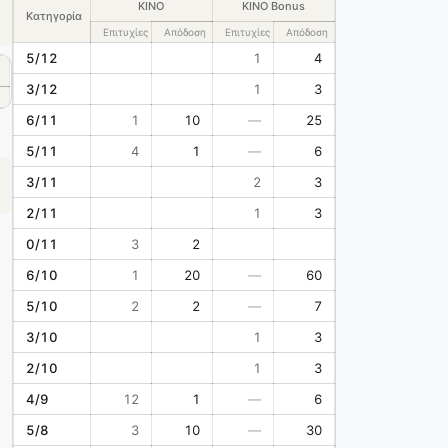
ΚΙΝΟ
ΚΙΝΟ Bonus
Κατηγορία
Επιτυχίες
Απόδοση
Επιτυχίες
Απόδοση
5/12
1
4
3/12
1
3
6/11
1
10
—
25
5/11
4
1
—
6
3/11
2
3
2/11
1
3
0/11
3
2
6/10
1
20
—
60
5/10
2
2
—
7
3/10
1
3
2/10
1
3
4/9
12
1
—
6
5/8
3
10
—
30