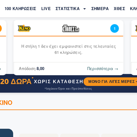
100 ΚΛΗΡΩΣΕΙΣ
LIVE
ΣΤΑΤΙΣΤΙΚΑ
ΣΗΜΕΡΑ
ΧΘΕΣ
ΚΛ
1
Η στήλη 1 δεν έχει εμφανιστεί στις τελευταίες
61 κληρώσεις.
→
Απόδοση
8,00
Περισσότερα →
*
20 ΔΩΡΑ
ΧΩΡΙΣ ΚΑΤΑΘΕΣΗ
ΜΟΝΟ ΓΙΑ ΛΙΓΕΣ ΜΕΡΕΣ 
*Ισχύουν Όροι και Προϋποθέσεις
ΚΙΝΟ