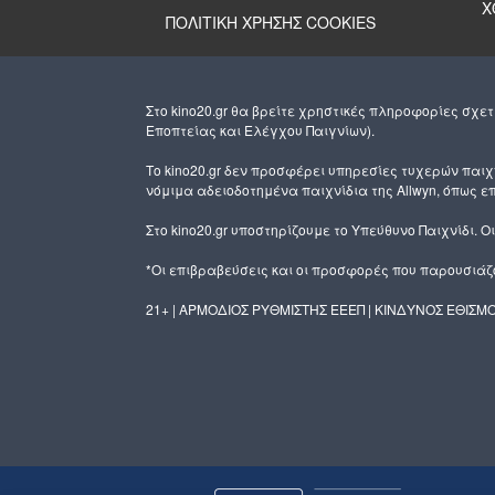
Χ
ΠΟΛΙΤΙΚΗ ΧΡΗΣΗΣ COOKIES
Στο kino20.gr θα βρείτε χρηστικές πληροφορίες σχετ
Εποπτείας και Ελέγχου Παιγνίων).
Το kino20.gr δεν προσφέρει υπηρεσίες τυχερών παιχ
νόμιμα αδειοδοτημένα παιχνίδια της Allwyn, όπως ε
Στο kino20.gr υποστηρίζουμε το Yπεύθυνο Παιχνίδι. Ο
*Οι επιβραβεύσεις και οι προσφορές που παρουσιάζο
21+ | ΑΡΜΟΔΙΟΣ ΡΥΘΜΙΣΤΗΣ ΕΕΕΠ | ΚΙΝΔΥΝΟΣ ΕΘΙΣΜΟ