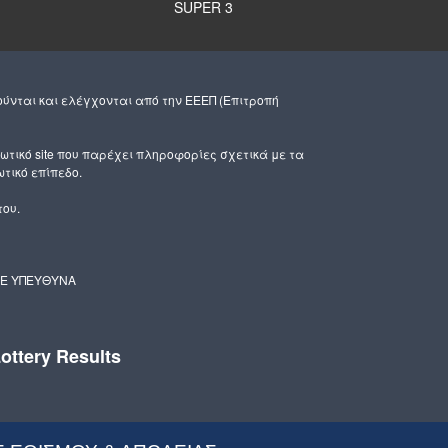
SUPER 3
τούνται και ελέγχονται από την ΕΕΕΠ (Επιτροπή
ωτικό site που παρέχει πληροφορίες σχετικά με τα
τικό επίπεδο.
του.
ΞΕ ΥΠΕΥΘΥΝΑ
ottery Results