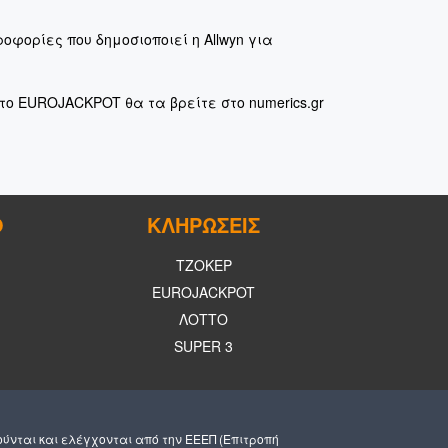
φορίες που δημοσιοποιεί η Allwyn για
το EUROJACKPOT θα τα βρείτε στο numerics.gr
Ο
ΚΛΗΡΩΣΕΙΣ
ΤΖΟΚΕΡ
EUROJACKPOT
ΛΟΤΤΟ
SUPER 3
τούνται και ελέγχονται από την ΕΕΕΠ (Επιτροπή