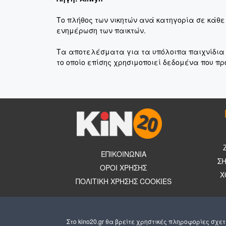
Το πλήθος των νικητών ανά κατηγορία σε κάθε 
ενημέρωση των παικτών.
Τα αποτελέσματα για τα υπόλοιπα παιχνίδια π
το οποίο επίσης χρησιμοποιεί δεδομένα που προ
ΕΠΙΚΟΙΝΩΝΙΑ
ΣΗ
ΟΡΟΙ ΧΡΗΣΗΣ
Χ
ΠΟΛΙΤΙΚΗ ΧΡΗΣΗΣ COOKIES
Στο kino20.gr θα βρείτε χρηστικές πληροφορίες σχετ