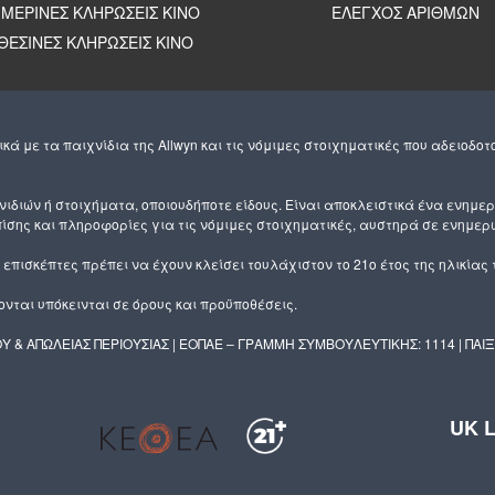
ΜΕΡΙΝΕΣ ΚΛΗΡΩΣΕΙΣ ΚΙΝΟ
ΕΛΕΓΧΟΣ ΑΡΙΘΜΩΝ
ΘΕΣΙΝΕΣ ΚΛΗΡΩΣΕΙΣ ΚΙΝΟ
ικά με τα παιχνίδια της Allwyn και τις νόμιμες στοιχηματικές που αδειοδο
νιδιών ή στοιχήματα, οποιουδήποτε είδους. Είναι αποκλειστικά ένα ενημερ
πίσης και πληροφορίες για τις νόμιμες στοιχηματικές, αυστηρά σε ενημερω
ι επισκέπτες πρέπει να έχουν κλείσει τουλάχιστον το 21ο έτος της ηλικίας 
νται υπόκεινται σε όρους και προϋποθέσεις.
Υ & ΑΠΩΛΕΙΑΣ ΠΕΡΙΟΥΣΙΑΣ |
ΕΟΠΑΕ – ΓΡΑΜΜΗ ΣΥΜΒΟΥΛΕΥΤΙΚΗΣ: 1114
| ΠΑΙ
UK L