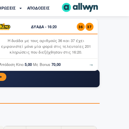
ΗΡΩΣΕΙΣ
ΑΠΟΔΟΣΕΙΣ
ΔΥΑΔΑ - 16:20
36
37
Η δυάδα με τους αριθμούς 36 και 37 έχει
Η στήλη 
εμφανιστεί μόνο μία φορά στις τελευταίες 201
τελευταί
κληρώσεις που διεξήχθησαν στις 16:20.
Απόδοση Kino
5,00
Με Bonus
70,00
→
Απόδοση
8
➜