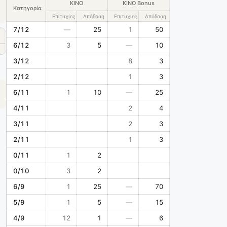
ΚΙΝΟ
ΚΙΝΟ Bonus
Κατηγορία
Επιτυχίες
Απόδοση
Επιτυχίες
Απόδοση
7/12
—
25
1
50
6/12
3
5
—
10
3/12
8
3
2/12
1
3
6/11
1
10
—
25
4/11
2
4
3/11
2
3
2/11
1
3
0/11
1
2
0/10
3
2
6/9
1
25
—
70
5/9
1
5
—
15
4/9
12
1
—
6