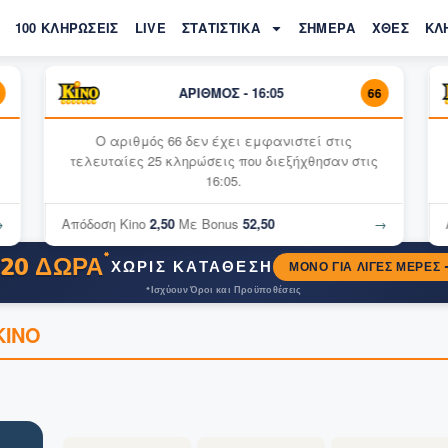
100 ΚΛΗΡΩΣΕΙΣ
LIVE
ΣΤΑΤΙΣΤΙΚΑ
ΣΗΜΕΡΑ
ΧΘΕΣ
ΚΛ
ΑΡΙΘΜΟΣ - 16:05
66
Ο αριθμός 66 δεν έχει εμφανιστεί στις
τελευταίες 25 κληρώσεις που διεξήχθησαν στις
16:05.
→
Απόδοση Kino
2,50
Με Bonus
52,50
→
*
20 ΔΩΡΑ
ΧΩΡΙΣ ΚΑΤΑΘΕΣΗ
ΜΟΝΟ ΓΙΑ ΛΙΓΕΣ ΜΕΡΕΣ 
*Ισχύουν Όροι και Προϋποθέσεις
ΚΙΝΟ