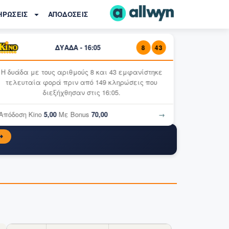
ΗΡΩΣΕΙΣ
ΑΠΟΔΟΣΕΙΣ
ΔΥΑΔΑ - 16:05
8
43
Η δυάδα με τους αριθμούς 8 και 43 εμφανίστηκε
Η δυά
τελευταία φορά πριν από 149 κληρώσεις που
εμφανιστ
διεξήχθησαν στις 16:05.
κληρ
Απόδοση Kino
5,00
Με Bonus
70,00
→
Απόδοση K
➜