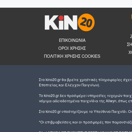
ΕΠΙΚΟΙΝΩΝΙΑ
ΣΗ
ΟΡΟΙ ΧΡΗΣΗΣ
Χ
ΠΟΛΙΤΙΚΗ ΧΡΗΣΗΣ COOKIES
Στο kino20.gr θα βρείτε χρηστικές πληροφορίες σχετ
Εποπτείας και Ελέγχου Παιγνίων).
Το kino20.gr δεν προσφέρει υπηρεσίες τυχερών παιχ
νόμιμα αδειοδοτημένα παιχνίδια της Allwyn, όπως ε
Στο kino20.gr υποστηρίζουμε το Yπεύθυνο Παιχνίδι. Ο
*Οι επιβραβεύσεις και οι προσφορές που παρουσιάζο