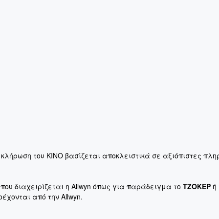
κλήρωση του ΚΙΝΟ βασίζεται αποκλειστικά σε αξιόπιστες πληρο
ου διαχειρίζεται η Allwyn όπως για παράδειγμα το
ΤΖΟΚΕΡ
ή 
έχονται από την Allwyn.