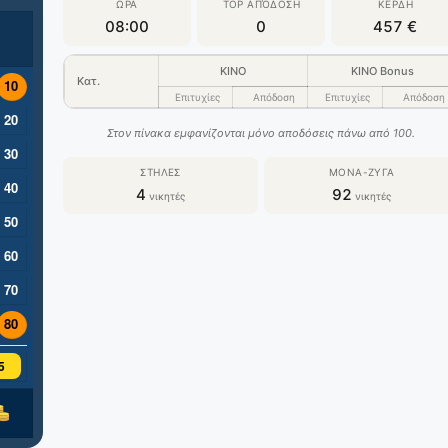
ΩΡΑ
TOP ΑΠΌΔΟΣΗ
ΚΕΡΔΗ
08:00
0
457 €
ΚΙΝΟ
ΚΙΝΟ Bonus
Κατ.
10
Επιτυχίες
Απόδοση
Επιτυχίες
Απόδοση
20
Στον πίνακα εμφανίζονται μόνο αποδόσεις πάνω από 100.
30
ΣΤΗΛΕΣ
ΜΟΝΑ-ΖΥΓΑ
40
4
92
νικητές
νικητές
50
60
70
80
5