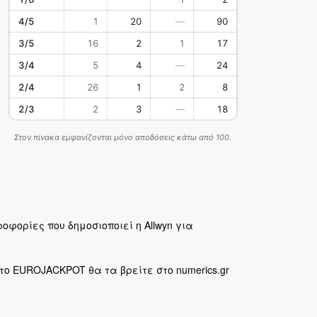
4/5
1
20
—
90
3/5
16
2
1
17
3/4
5
4
—
24
2/4
26
1
2
8
2/3
2
3
—
18
Στον πίνακα εμφανίζονται μόνο αποδόσεις κάτω από 100.
φορίες που δημοσιοποιεί η Allwyn για
το EUROJACKPOT θα τα βρείτε στο numerics.gr