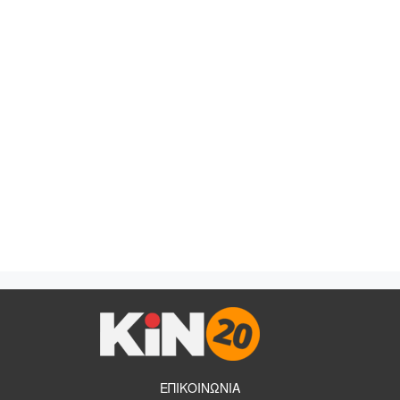
ΕΠΙΚΟΙΝΩΝΙΑ