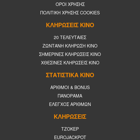
ΟΡΟΙ ΧΡΗΣΗΣ
ΠΟΛΙΤΙΚΗ ΧΡΗΣΗΣ COOKIES
ΚΛΗΡΩΣΕΙΣ ΚΙΝΟ
20 ΤΕΛΕΥΤΑΙΕΣ
ΖΩΝΤΑΝΗ ΚΛΗΡΩΣΗ ΚΙΝΟ
ΣΗΜΕΡΙΝΕΣ ΚΛΗΡΩΣΕΙΣ ΚΙΝΟ
ΧΘΕΣΙΝΕΣ ΚΛΗΡΩΣΕΙΣ ΚΙΝΟ
ΣΤΑΤΙΣΤΙΚΑ ΚΙΝΟ
ΑΡΙΘΜΟΙ & BONUS
ΠΑΝΟΡΑΜΑ
ΕΛΕΓΧΟΣ ΑΡΙΘΜΩΝ
ΚΛΗΡΩΣΕΙΣ
ΤΖΟΚΕΡ
EUROJACKPOT