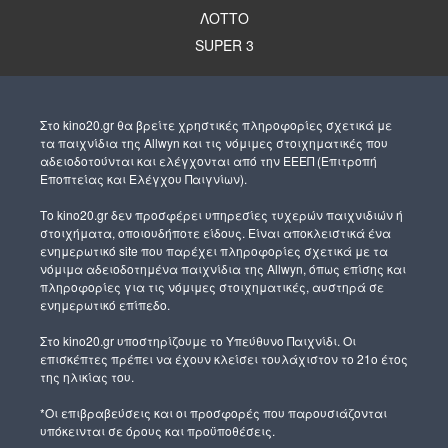
ΛΟΤΤΟ
SUPER 3
Στο kino20.gr θα βρείτε χρηστικές πληροφορίες σχετικά με
τα παιχνίδια της Allwyn και τις νόμιμες στοιχηματικές που
αδειοδοτούνται και ελέγχονται από την ΕΕΕΠ (Επιτροπή
Εποπτείας και Ελέγχου Παιγνίων).
Το kino20.gr δεν προσφέρει υπηρεσίες τυχερών παιχνιδιών ή
στοιχήματα, οποιουδήποτε είδους. Είναι αποκλειστικά ένα
ενημερωτικό site που παρέχει πληροφορίες σχετικά με τα
νόμιμα αδειοδοτημένα παιχνίδια της Allwyn, όπως επίσης και
πληροφορίες για τις νόμιμες στοιχηματικές, αυστηρά σε
ενημερωτικό επίπεδο.
Στο kino20.gr υποστηρίζουμε το Yπεύθυνο Παιχνίδι. Οι
επισκέπτες πρέπει να έχουν κλείσει τουλάχιστον το 21ο έτος
της ηλικίας του.
*Οι επιβραβεύσεις και οι προσφορές που παρουσιάζονται
υπόκεινται σε όρους και προϋποθέσεις.