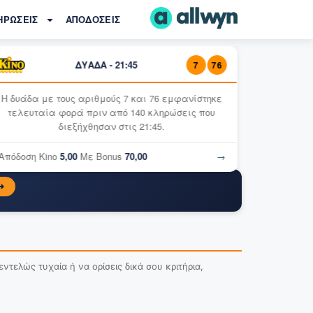
ΗΡΩΣΕΙΣ
ΑΠΟΔΟΣΕΙΣ
ΔΥΑΔΑ - 21:45
7
76
Η δυάδα με τους αριθμούς 7 και 76 εμφανίστηκε
Η δυά
τελευταία φορά πριν από 140 κληρώσεις που
εμφανιστ
διεξήχθησαν στις 21:45.
κληρ
Απόδοση Kino
5,00
Με Bonus
70,00
→
Απόδοση K
➜
ντελώς τυχαία ή να ορίσεις δικά σου κριτήρια,