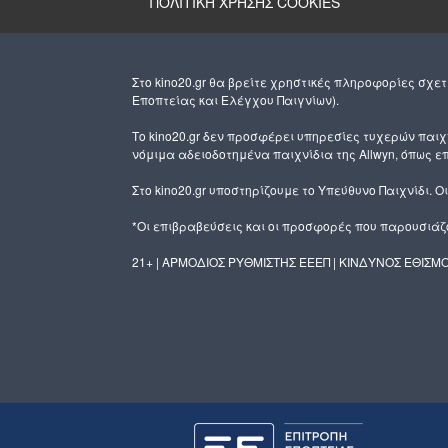
ΠΟΛΙΤΙΚΗ ΧΡΗΣΗΣ COOKIES
Στο kino20.gr θα βρείτε χρηστικές πληροφορίες σχετ
Εποπτείας και Ελέγχου Παιγνίων).
Το kino20.gr δεν προσφέρει υπηρεσίες τυχερών παιχ
νόμιμα αδειοδοτημένα παιχνίδια της Allwyn, όπως ε
Στο kino20.gr υποστηρίζουμε το Yπεύθυνο Παιχνίδι. Ο
*Οι επιβραβεύσεις και οι προσφορές που παρουσιάζο
21+ | ΑΡΜΟΔΙΟΣ ΡΥΘΜΙΣΤΗΣ ΕΕΕΠ | ΚΙΝΔΥΝΟΣ ΕΘΙΣΜΟ