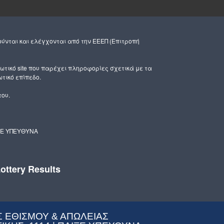
τούνται και ελέγχονται από την ΕΕΕΠ (Επιτροπή
ωτικό site που παρέχει πληροφορίες σχετικά με τα
τικό επίπεδο.
του.
ΞΕ ΥΠΕΥΘΥΝΑ
ottery Results
Σ ΕΘΙΣΜΟΥ & ΑΠΩΛΕΙΑΣ