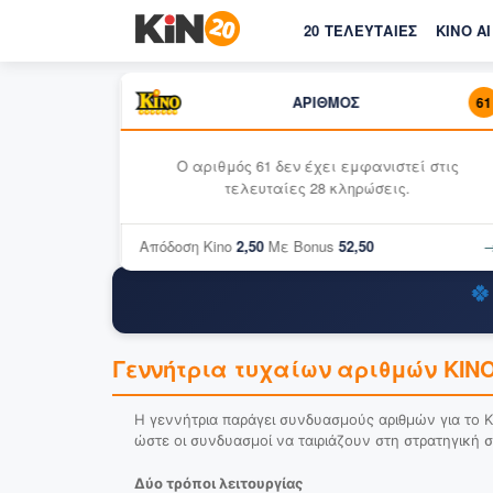
20 ΤΕΛΕΥΤΑΙΕΣ
KINO AI
ΑΡΙΘΜΟΣ
61
Ο αριθμός 61 δεν έχει εμφανιστεί στις
72
τελευταίες 28 κληρώσεις.
σσότερα →
Απόδοση Kino
2,50
Με Bonus
52,50
🍀
Γεννήτρια τυχαίων αριθμών ΚΙΝ
Η γεννήτρια παράγει συνδυασμούς αριθμών για το ΚΙ
ώστε οι συνδυασμοί να ταιριάζουν στη στρατηγική 
Δύο τρόποι λειτουργίας