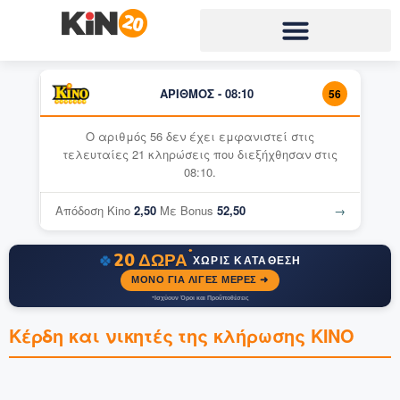
ΑΡΙΘΜΟΣ - 08:10
56
Ο αριθμός 56 δεν έχει εμφανιστεί στις
τελευταίες 21 κληρώσεις που διεξήχθησαν στις
08:10.
Απόδοση Kino
2,50
Με Bonus
52,50
→
*
20 ΔΩΡΑ
🍀
ΧΩΡΙΣ ΚΑΤΑΘΕΣΗ
ΜΟΝΟ ΓΙΑ ΛΙΓΕΣ ΜΕΡΕΣ ➜
*Ισχύουν Όροι και Προϋποθέσεις
Κέρδη και νικητές της κλήρωσης ΚΙΝΟ