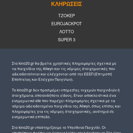
ΚΛΗΡΩΣΕΙΣ
ΤΖΟΚΕΡ
EUROJACKPOT
ΛΟΤΤΟ
SUPER 3
Στο kino20.gr θα βρείτε χρηστικές πληροφορίες σχετικά με
τα παιχνίδια της Allwyn και τις νόμιμες στοιχηματικές που
αδειοδοτούνται και ελέγχονται από την ΕΕΕΠ (Επιτροπή
Εποπτείας και Ελέγχου Παιγνίων).
Το kino20.gr δεν προσφέρει υπηρεσίες τυχερών παιχνιδιών ή
στοιχήματα, οποιουδήποτε είδους. Είναι αποκλειστικά ένα
ενημερωτικό site που παρέχει πληροφορίες σχετικά με τα
νόμιμα αδειοδοτημένα παιχνίδια της Allwyn, όπως επίσης και
πληροφορίες για τις νόμιμες στοιχηματικές, αυστηρά σε
ενημερωτικό επίπεδο.
Στο kino20.gr υποστηρίζουμε το Yπεύθυνο Παιχνίδι. Οι
επισκέπτες πρέπει να έχουν κλείσει τουλάχιστον το 21ο έτος