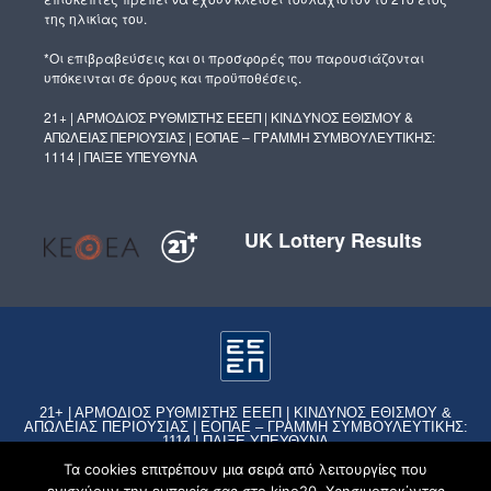
της ηλικίας του.
*Οι επιβραβεύσεις και οι προσφορές που παρουσιάζονται
υπόκεινται σε όρους και προϋποθέσεις.
21+ | ΑΡΜΟΔΙΟΣ ΡΥΘΜΙΣΤΗΣ ΕΕΕΠ | ΚΙΝΔΥΝΟΣ ΕΘΙΣΜΟΥ &
ΑΠΩΛΕΙΑΣ ΠΕΡΙΟΥΣΙΑΣ |
ΕΟΠΑΕ – ΓΡΑΜΜΗ ΣΥΜΒΟΥΛΕΥΤΙΚΗΣ:
1114
| ΠΑΙΞΕ ΥΠΕΥΘΥΝΑ
UK Lottery Results
21+ | ΑΡΜΟΔΙΟΣ ΡΥΘΜΙΣΤΗΣ ΕΕΕΠ | ΚΙΝΔΥΝΟΣ ΕΘΙΣΜΟΥ &
ΑΠΩΛΕΙΑΣ ΠΕΡΙΟΥΣΙΑΣ | ΕΟΠΑΕ – ΓΡΑΜΜΗ ΣΥΜΒΟΥΛΕΥΤΙΚΗΣ:
1114 | ΠΑΙΞΕ ΥΠΕΥΘΥΝΑ
Τα cookies επιτρέπουν μια σειρά από λειτουργίες που