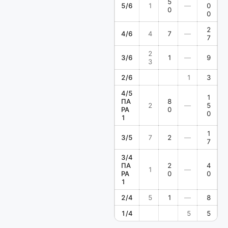
5
5/6
1
—
0
0
0
2
4/6
4
7
—
7
2
3/6
1
—
9
3
2/6
1
3
4/5
1
ΠΑ
8
2
—
5
ΡΑ
0
0
1
1
3/5
7
2
—
7
3/4
ΠΑ
2
4
1
—
ΡΑ
0
0
1
2/4
5
1
—
8
1/4
5
5