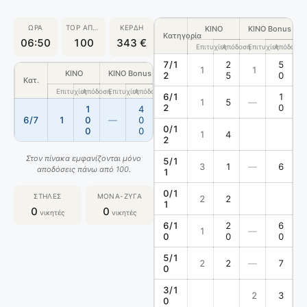
ΩΡΑ
TOP ΑΠΌΔΟΣΗ
ΚΕΡΔΗ
ΚΙΝΟ
ΚΙΝΟ Bonus
Κατηγορία
06:50
100
343 €
Επιτυχίες
Απόδοση
Επιτυχίες
Απόδοση
7/1
2
5
1
1
ΚΙΝΟ
ΚΙΝΟ Bonus
2
5
0
Κατ.
Επιτυχίες
Απόδοση
Επιτυχίες
Απόδοση
6/1
1
1
5
—
2
0
1
4
6/7
1
0
—
0
0/1
0
0
1
4
2
Στον πίνακα εμφανίζονται μόνο
5/1
3
1
—
6
αποδόσεις πάνω από 100.
1
0/1
ΣΤΗΛΕΣ
ΜΟΝΑ-ΖΥΓΑ
2
2
1
0
0
νικητές
νικητές
6/1
2
6
1
—
0
0
0
5/1
2
2
—
7
0
3/1
2
3
0