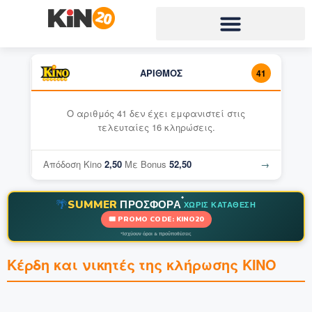
ΑΡΙΘΜΟΣ
41
Ο αριθμός 41 δεν έχει εμφανιστεί στις
τελευταίες 16 κληρώσεις.
Απόδοση Kino
2,50
Με Bonus
52,50
→
*
🌴
SUMMER
ΠΡΟΣΦΟΡΑ
ΧΩΡΙΣ ΚΑΤΑΘΕΣΗ
🎟️ PROMO CODE: KINO20
*Ισχύουν όροι & προϋποθέσεις
Κέρδη και νικητές της κλήρωσης ΚΙΝΟ