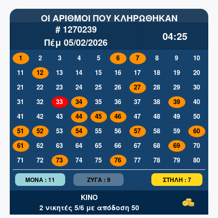
ΟΙ ΑΡΙΘΜΟΙ ΠΟΥ ΚΛΗΡΩΘΗΚΑΝ
# 1270239
04:25
Πέμ 05/02/2026
1
2
3
4
5
6
7
8
9
10
11
12
13
14
15
16
17
18
19
20
21
22
23
24
25
26
27
28
29
30
31
32
33
34
35
36
37
38
39
40
41
42
43
44
45
46
47
48
49
50
51
52
53
54
55
56
57
58
59
60
61
62
63
64
65
66
67
68
69
70
71
72
73
74
75
76
77
78
79
80
MONA : 11
ΖΥΓΑ : 9
ΣΤΗΛΗ : 7
ΚΙΝΟ
2 νικητές 5/6 με απόδοση 50