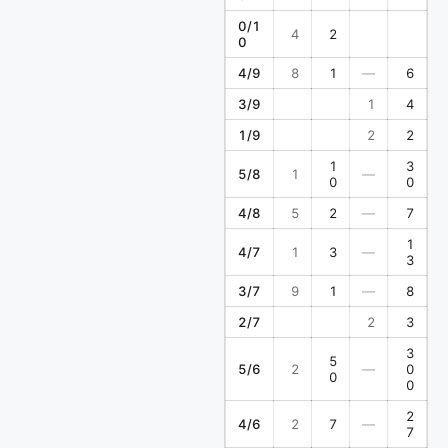
0/1
4
2
0
4/9
8
1
—
6
3/9
1
4
1/9
2
2
1
3
5/8
1
—
0
0
4/8
5
2
—
7
1
4/7
1
3
—
3
3/7
9
1
—
8
2/7
2
3
3
5
5/6
2
—
0
0
0
2
4/6
2
7
—
7