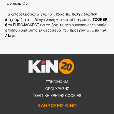
των παικτών.
Τα αποτελέσματα για τα υπόλοιπα παιχνίδια που
διαχειρίζεται η Allwyn όπως για παράδειγμα το
ΤΖΟΚΕΡ
ή το EUROJACKPOT θα τα βρείτε στο numerics.gr το οποίο
επίσης χρησιμοποιεί δεδομένα που προέχονται από την
Allwyn.
ΕΠΙΚΟΙΝΩΝΙΑ
ΟΡΟΙ ΧΡΗΣΗΣ
ΠΟΛΙΤΙΚΗ ΧΡΗΣΗΣ COOKIES
ΚΛΗΡΩΣΕΙΣ ΚΙΝΟ