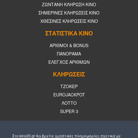
ΖΩΝΤΑΝΗ ΚΛΗΡΩΣΗ ΚΙΝΟ
ΣΗΜΕΡΙΝΕΣ ΚΛΗΡΩΣΕΙΣ ΚΙΝΟ
ΧΘΕΣΙΝΕΣ ΚΛΗΡΩΣΕΙΣ ΚΙΝΟ
ΣΤΑΤΙΣΤΙΚΑ ΚΙΝΟ
ΑΡΙΘΜΟΙ & BONUS
ΠΑΝΟΡΑΜΑ
ΕΛΕΓΧΟΣ ΑΡΙΘΜΩΝ
ΚΛΗΡΩΣΕΙΣ
ΤΖΟΚΕΡ
EUROJACKPOT
ΛΟΤΤΟ
SUPER 3
Στο kino20.gr θα βρείτε χρηστικές πληροφορίες σχετικά με