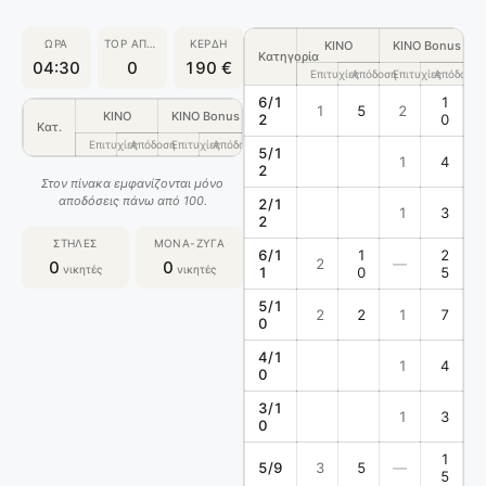
ΩΡΑ
TOP ΑΠΌΔΟΣΗ
ΚΕΡΔΗ
ΚΙΝΟ
ΚΙΝΟ Bonus
Κατηγορία
04:30
0
190 €
Επιτυχίες
Απόδοση
Επιτυχίες
Απόδοση
6/1
1
1
5
2
ΚΙΝΟ
ΚΙΝΟ Bonus
2
0
Κατ.
Επιτυχίες
Απόδοση
Επιτυχίες
Απόδοση
5/1
1
4
2
Στον πίνακα εμφανίζονται μόνο
αποδόσεις πάνω από 100.
2/1
1
3
2
ΣΤΗΛΕΣ
ΜΟΝΑ-ΖΥΓΑ
6/1
1
2
2
—
0
0
νικητές
νικητές
1
0
5
5/1
2
2
1
7
0
4/1
1
4
0
3/1
1
3
0
1
5/9
3
5
—
5