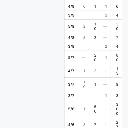
4/9
6
1
1
6
3/9
3
4
1
3
5/8
2
—
0
0
4/8
8
2
—
7
3/8
2
4
2
8
5/7
—
1
0
0
1
4/7
1
3
—
3
1
3/7
1
—
8
0
2/7
1
3
3
5
5/6
1
—
0
0
0
2
4/6
3
7
—
7