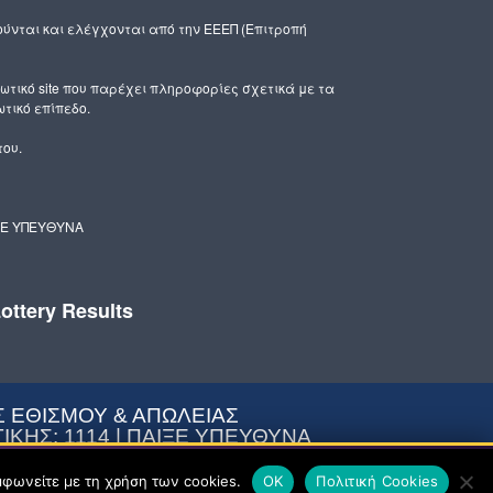
τούνται και ελέγχονται από την ΕΕΕΠ (Επιτροπή
ωτικό site που παρέχει πληροφορίες σχετικά με τα
τικό επίπεδο.
του.
ΞΕ ΥΠΕΥΘΥΝΑ
ottery Results
Σ ΕΘΙΣΜΟΥ & ΑΠΩΛΕΙΑΣ
ΚΗΣ: 1114 | ΠΑΙΞΕ ΥΠΕΥΘΥΝΑ
×
E20
μφωνείτε με τη χρήση των cookies.
OK
Πολιτική Cookies