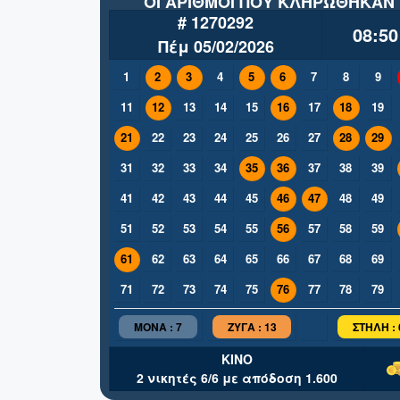
ΟΙ ΑΡΙΘΜΟΙ ΠΟΥ ΚΛΗΡΩΘΗΚΑΝ
# 1270292
08:50
Πέμ 05/02/2026
1
2
3
4
5
6
7
8
9
11
12
13
14
15
16
17
18
19
21
22
23
24
25
26
27
28
29
31
32
33
34
35
36
37
38
39
41
42
43
44
45
46
47
48
49
51
52
53
54
55
56
57
58
59
61
62
63
64
65
66
67
68
69
71
72
73
74
75
76
77
78
79
MONA : 7
ΖΥΓΑ : 13
ΣΤΗΛΗ : 
ΚΙΝΟ
2 νικητές 6/6 με απόδοση 1.600