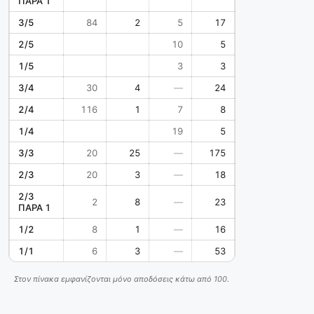
ΠΑΡΑ 1
3/5
84
2
5
17
2/5
10
5
1/5
3
3
3/4
30
4
—
24
2/4
116
1
7
8
1/4
19
5
3/3
20
25
—
175
2/3
20
3
—
18
2/3
2
8
—
23
ΠΑΡΑ 1
1/2
8
1
—
16
1/1
6
3
—
53
Στον πίνακα εμφανίζονται μόνο αποδόσεις κάτω από 100.