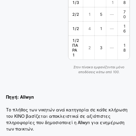
1/3
1
8
7
2/2
1
5
—
0
1
1/2
4
1
—
6
1/2
ΠΑ
1
2
3
—
ΡΑ
8
1
Στον πίνακα εμφανίζονται μόνο
αποδόσεις κάτω από 100.
Πηγή:
Allwyn
Το πλήθος των νικητών ανά κατηγορία σε κάθε κλήρωση
του ΚΙΝΟ βασίζεται αποκλειστικά σε αξιόπιστες
πληροφορίες που δημοσιοποιεί η Allwyn για ενημέρωση
των παικτών.