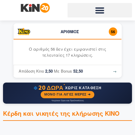
ΑΡΙΘΜΟΣ
56
Ο αριθμός 56 δεν έχει εμφανιστεί στις
τελευταίες 17 κληρώσεις.
Απόδοση Kino
2,50
Με Bonus
52,50
→
*
20 ΔΩΡΑ
🍀
ΧΩΡΙΣ ΚΑΤΑΘΕΣΗ
ΜΟΝΟ ΓΙΑ ΛΙΓΕΣ ΜΕΡΕΣ ➜
*Ισχύουν Όροι και Προϋποθέσεις
Κέρδη και νικητές της κλήρωσης ΚΙΝΟ