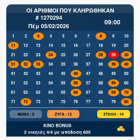
ΟΙ ΑΡΙΘΜΟΙ ΠΟΥ ΚΛΗΡΩΘΗΚΑΝ
# 1270294
09:00
Πέμ 05/02/2026
1
2
3
4
5
6
7
8
9
10
11
12
13
14
15
16
17
18
19
20
21
22
23
24
25
26
27
28
29
30
31
32
33
34
35
36
37
38
39
40
41
42
43
44
45
46
47
48
49
50
51
52
53
54
55
56
57
58
59
60
61
62
63
64
65
66
67
68
69
70
71
72
73
74
75
76
77
78
79
80
MONA : 8
ΖΥΓΑ : 12
ΣΤΗΛΗ : 10
KINO BONUS
2 νικητές 4/4 με απόδοση 600