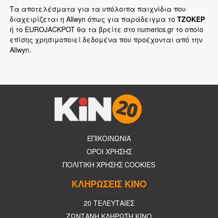
Τα αποτελέσματα για τα υπόλοιπα παιχνίδια που
διαχειρίζεται η Allwyn όπως για παράδειγμα το
ΤΖΟΚΕΡ
ή το EUROJACKPOT θα τα βρείτε στο numerics.gr το οποίο
επίσης χρησιμοποιεί δεδομένα που προέχονται από την
Allwyn.
ΕΠΙΚΟΙΝΩΝΙΑ
ΟΡΟΙ ΧΡΗΣΗΣ
ΠΟΛΙΤΙΚΗ ΧΡΗΣΗΣ COOKIES
ΚΛΗΡΩΣΕΙΣ ΚΙΝΟ
20 ΤΕΛΕΥΤΑΙΕΣ
ΖΩΝΤΑΝΗ ΚΛΗΡΩΣΗ ΚΙΝΟ