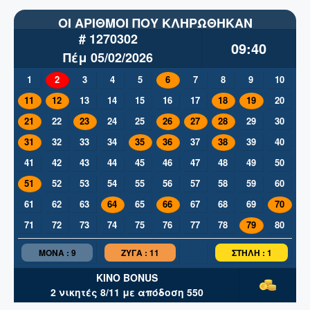
ΟΙ ΑΡΙΘΜΟΙ ΠΟΥ ΚΛΗΡΩΘΗΚΑΝ
# 1270302
09:40
Πέμ 05/02/2026
1
2
3
4
5
6
7
8
9
10
11
12
13
14
15
16
17
18
19
20
21
22
23
24
25
26
27
28
29
30
31
32
33
34
35
36
37
38
39
40
41
42
43
44
45
46
47
48
49
50
51
52
53
54
55
56
57
58
59
60
61
62
63
64
65
66
67
68
69
70
71
72
73
74
75
76
77
78
79
80
MONA : 9
ΖΥΓΑ : 11
ΣΤΗΛΗ : 1
KINO BONUS
2 νικητές 8/11 με απόδοση 550