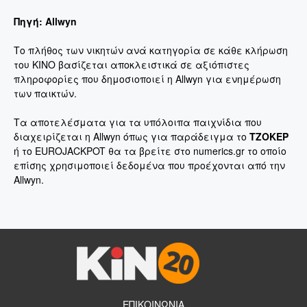
Πηγή:
Allwyn
Το πλήθος των νικητών ανά κατηγορία σε κάθε κλήρωση
του ΚΙΝΟ βασίζεται αποκλειστικά σε αξιόπιστες
πληροφορίες που δημοσιοποιεί η Allwyn για ενημέρωση
των παικτών.
Τα αποτελέσματα για τα υπόλοιπα παιχνίδια που
διαχειρίζεται η Allwyn όπως για παράδειγμα το
ΤΖΟΚΕΡ
ή το EUROJACKPOT θα τα βρείτε στο numerics.gr το οποίο
επίσης χρησιμοποιεί δεδομένα που προέχονται από την
Allwyn.
ΕΠΙΚΟΙΝΩΝΙΑ