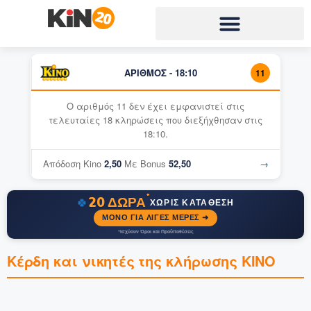
ΑΡΙΘΜΟΣ - 18:10
11
Ο αριθμός 11 δεν έχει εμφανιστεί στις
τελευταίες 18 κληρώσεις που διεξήχθησαν στις
18:10.
Απόδοση Kino
2,50
Με Bonus
52,50
→
*
20 ΔΩΡΑ
🍀
ΧΩΡΙΣ ΚΑΤΑΘΕΣΗ
ΜΟΝΟ ΓΙΑ ΛΙΓΕΣ ΜΕΡΕΣ ➜
*Ισχύουν Όροι και Προϋποθέσεις
Κέρδη και νικητές της κλήρωσης ΚΙΝΟ