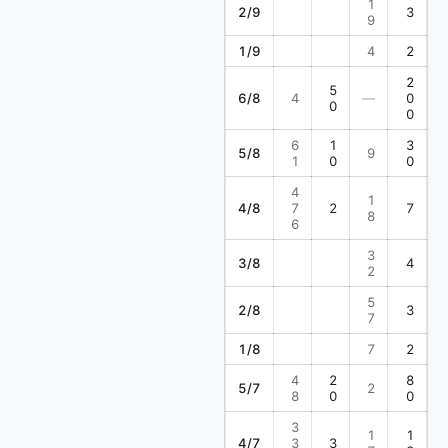
1
2/9
3
9
1/9
4
2
2
5
6/8
4
—
0
0
0
6
1
3
5/8
9
1
0
0
4
1
4/8
7
2
7
8
6
3
3/8
4
2
5
2/8
3
7
1/8
7
2
4
2
8
5/7
2
8
0
0
3
1
1
4/7
3
3