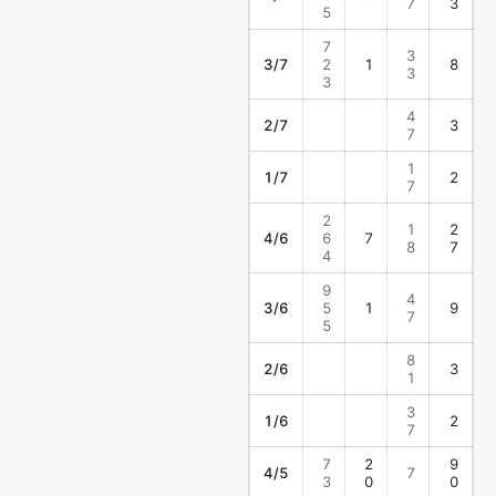
7
3
5
7
3
3/7
2
1
8
3
3
4
2/7
3
7
1
1/7
2
7
2
1
2
4/6
6
7
8
7
4
9
4
3/6
5
1
9
7
5
8
2/6
3
1
3
1/6
2
7
7
2
9
4/5
7
3
0
0