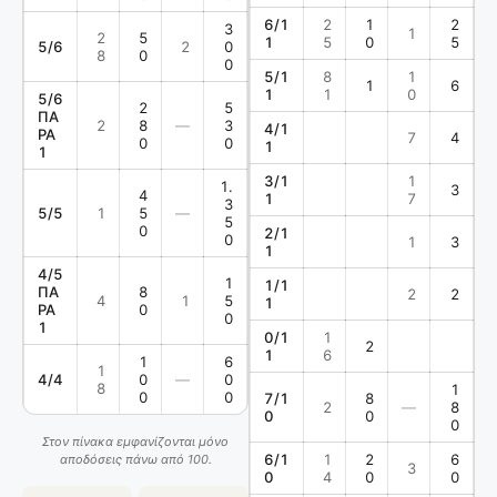
6/1
2
1
2
3
1
2
5
1
5
0
5
5/6
2
0
8
0
0
5/1
8
1
1
6
1
1
0
5/6
2
5
ΠΑ
2
8
—
3
4/1
ΡΑ
7
4
0
0
1
1
3/1
1
1.
3
4
1
7
3
5/5
1
5
—
5
0
2/1
0
1
3
1
4/5
1
1/1
ΠΑ
8
2
2
4
1
5
1
ΡΑ
0
0
1
0/1
1
2
1
6
1
6
1
4/4
0
—
0
8
1
0
0
7/1
8
2
—
8
0
0
0
Στον πίνακα εμφανίζονται μόνο
6/1
1
2
6
αποδόσεις πάνω από 100.
3
0
4
0
0