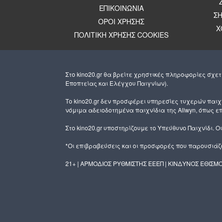
ΕΠΙΚΟΙΝΩΝΙΑ
ΣΗ
ΟΡΟΙ ΧΡΗΣΗΣ
Χ
ΠΟΛΙΤΙΚΗ ΧΡΗΣΗΣ COOKIES
Στο kino20.gr θα βρείτε χρηστικές πληροφορίες σχετ
Εποπτείας και Ελέγχου Παιγνίων).
Το kino20.gr δεν προσφέρει υπηρεσίες τυχερών παιχ
νόμιμα αδειοδοτημένα παιχνίδια της Allwyn, όπως ε
Στο kino20.gr υποστηρίζουμε το Yπεύθυνο Παιχνίδι. Ο
*Οι επιβραβεύσεις και οι προσφορές που παρουσιάζο
21+ | ΑΡΜΟΔΙΟΣ ΡΥΘΜΙΣΤΗΣ ΕΕΕΠ | ΚΙΝΔΥΝΟΣ ΕΘΙΣΜΟ