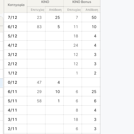
ΚΙΝΟ
ΚΙΝΟ Bonus
Κατηγορία
Επιτυχίες
Απόδοση
Επιτυχίες
Απόδοση
7/12
23
25
7
50
6/12
83
5
11
10
5/12
18
4
4/12
24
4
3/12
12
3
2/12
12
3
1/12
1
2
0/12
47
4
6/11
29
10
6
25
5/11
58
1
6
6
4/11
8
4
3/11
18
3
2/11
6
3