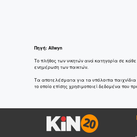
Πηγή:
Allwyn
Το πλήθος των νικητών ανά κατηγορία σε κάθε 
ενημέρωση των παικτών.
Τα αποτελέσματα για τα υπόλοιπα παιχνίδια π
το οποίο επίσης χρησιμοποιεί δεδομένα που προ