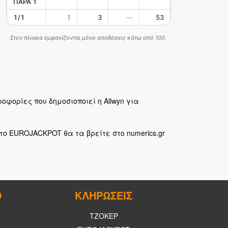
ΠΑΡΑ 1
1/1
1
3
—
53
Στον πίνακα εμφανίζονται μόνο αποδόσεις κάτω από 100.
φορίες που δημοσιοποιεί η Allwyn για
το EUROJACKPOT θα τα βρείτε στο numerics.gr
Ο
ΚΛΗΡΩΣΕΙΣ
ΤΖΟΚΕΡ