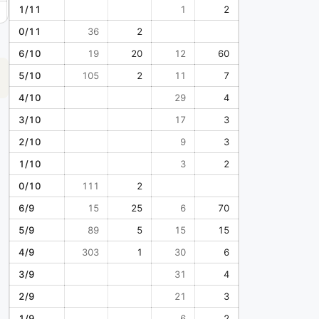
1/11
1
2
0/11
36
2
6/10
19
20
12
60
5/10
105
2
11
7
4/10
29
4
3/10
17
3
2/10
9
3
1/10
3
2
0/10
111
2
6/9
15
25
6
70
5/9
89
5
15
15
4/9
303
1
30
6
3/9
31
4
2/9
21
3
1/9
6
2