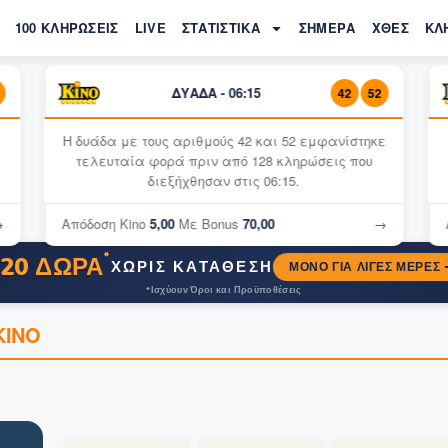
100 ΚΛΗΡΩΣΕΙΣ
LIVE
ΣΤΑΤΙΣΤΙΚΑ
ΣΗΜΕΡΑ
ΧΘΕΣ
ΚΛ
ΔΥΑΔΑ - 06:15
42
52
Η δυάδα με τους αριθμούς 42 και 52 εμφανίστηκε
τελευταία φορά πριν από 128 κληρώσεις που
διεξήχθησαν στις 06:15.
→
Απόδοση Kino
5,00
Με Bonus
70,00
→
*
20 ΔΩΡΑ
ΧΩΡΙΣ ΚΑΤΑΘΕΣΗ
ΜΟΝΟ ΓΙΑ ΛΙΓΕΣ ΜΕΡΕΣ 
*Ισχύουν Όροι και Προϋποθέσεις
ΚΙΝΟ