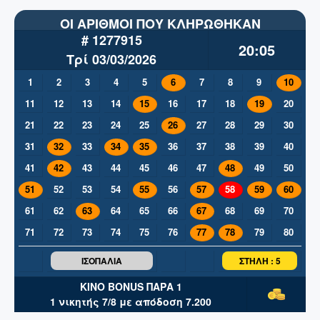
ΟΙ ΑΡΙΘΜΟΙ ΠΟΥ ΚΛΗΡΩΘΗΚΑΝ
# 1277915
20:05
Τρί 03/03/2026
1
2
3
4
5
6
7
8
9
10
11
12
13
14
15
16
17
18
19
20
21
22
23
24
25
26
27
28
29
30
31
32
33
34
35
36
37
38
39
40
41
42
43
44
45
46
47
48
49
50
51
52
53
54
55
56
57
58
59
60
61
62
63
64
65
66
67
68
69
70
71
72
73
74
75
76
77
78
79
80
ΙΣΟΠΑΛΙΑ
ΣΤΗΛΗ : 5
KINO BONUS ΠΑΡΑ 1
1 νικητής 7/8 με απόδοση 7.200