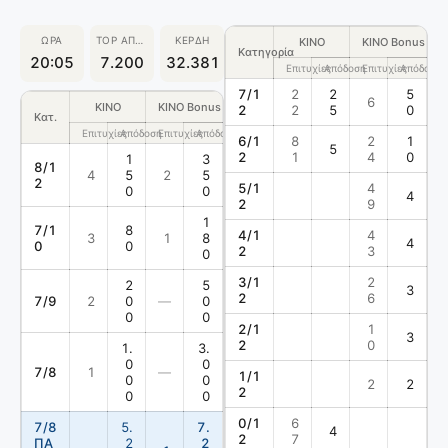
ΩΡΑ
TOP ΑΠΌΔΟΣΗ
ΚΕΡΔΗ
ΚΙΝΟ
ΚΙΝΟ Bonus
Κατηγορία
20:05
7.200
32.381 €
Επιτυχίες
Απόδοση
Επιτυχίες
Απόδοση
7/1
2
2
5
6
ΚΙΝΟ
ΚΙΝΟ Bonus
2
2
5
0
Κατ.
Επιτυχίες
Απόδοση
Επιτυχίες
Απόδοση
6/1
8
2
1
5
2
1
4
0
1
3
8/1
4
5
2
5
2
5/1
4
0
0
4
2
9
1
7/1
8
4/1
4
3
1
8
4
0
0
2
3
0
3/1
2
2
5
3
2
6
7/9
2
0
—
0
0
0
2/1
1
3
2
0
1.
3.
0
0
7/8
1
—
1/1
0
0
2
2
2
0
0
0/1
6
7/8
5.
7.
4
2
7
ΠΑ
2
2