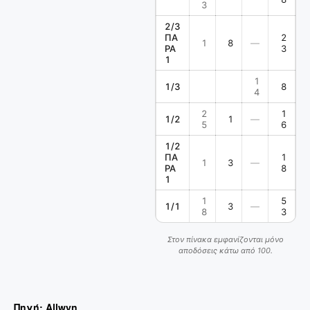
3
2/3
ΠΑ
2
1
8
—
ΡΑ
3
1
1
1/3
8
4
2
1
1/2
1
—
5
6
1/2
ΠΑ
1
1
3
—
ΡΑ
8
1
1
5
1/1
3
—
8
3
Στον πίνακα εμφανίζονται μόνο
αποδόσεις κάτω από 100.
Πηγή:
Allwyn