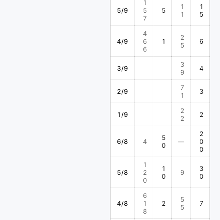
1
1
1
5/9
5
5
1
5
7
4
2
4/9
6
1
6
5
6
3
3/9
4
9
7
2/9
3
1
2
1/9
2
2
2
5
6/8
4
—
0
0
0
1
1
3
5/8
2
9
0
0
0
6
5
4/8
1
2
7
5
8