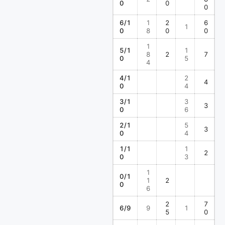
0
0
0
6/1
1
2
6
1
0
8
0
0
1
5/1
1
8
2
7
0
5
4
4/1
2
4
0
4
3/1
3
3
0
6
2/1
5
3
0
4
1/1
1
2
0
3
1
0/1
1
2
0
6
2
7
6/9
9
1
5
0