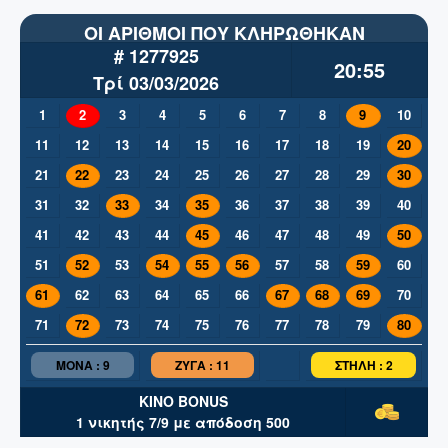
ΟΙ ΑΡΙΘΜΟΙ ΠΟΥ ΚΛΗΡΩΘΗΚΑΝ
# 1277925
20:55
Τρί 03/03/2026
1
2
3
4
5
6
7
8
9
10
11
12
13
14
15
16
17
18
19
20
21
22
23
24
25
26
27
28
29
30
31
32
33
34
35
36
37
38
39
40
41
42
43
44
45
46
47
48
49
50
51
52
53
54
55
56
57
58
59
60
61
62
63
64
65
66
67
68
69
70
71
72
73
74
75
76
77
78
79
80
MONA : 9
ΖΥΓΑ : 11
ΣΤΗΛΗ : 2
KINO BONUS
1 νικητής 7/9 με απόδοση 500