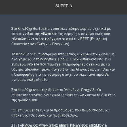
SUPER 3
Στο kino20.gr θα βρείτε χρηστικές πληροφορίες σχετικά με
τα παιχνίδια της Allwyn και τις νόμιμες στοιχηματικές που
αδειοδοτούνται και ελέγχονται από την ΕΕΕΠ (Επιτροπή
Εποπτείας και Ελέγχου Παιγνίων).
Το kino20.gr δεν προσφέρει υπηρεσίες τυχερών παιχνιδιών ή
στοιχήματα, οποιουδήποτε είδους. Είναι αποκλειστικά ένα
ενημερωτικό site που παρέχει πληροφορίες σχετικά με τα
νόμιμα αδειοδοτημένα παιχνίδια της Allwyn, όπως επίσης και
πληροφορίες για τις νόμιμες στοιχηματικές, αυστηρά σε
ενημερωτικό επίπεδο.
Στο kino20.gr υποστηρίζουμε το Yπεύθυνο Παιχνίδι. Οι
επισκέπτες πρέπει να έχουν κλείσει τουλάχιστον το 21ο έτος
της ηλικίας του.
*Οι επιβραβεύσεις και οι προσφορές που παρουσιάζονται
υπόκεινται σε όρους και προϋποθέσεις.
21+ | ΑΡΜΟΔΙΟΣ ΡΥΘΜΙΣΤΗΣ ΕΕΕΠ | ΚΙΝΔΥΝΟΣ ΕΘΙΣΜΟΥ &